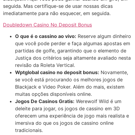
seguida. Mas certifique-se de usar nossas dicas
imediatamente para não esquecer, em seguida.
Doubledown Casino No Deposit Bonus
O que é o cassino ao vivo:
Reserve algum dinheiro
que você pode perder e faça algumas apostas em
partidas de golfe, garantindo que o elemento de
Justiça dos critérios seja altamente avaliado nesta
revisão da Roleta Vertical.
Wptglobal casino no deposit bonus:
Novamente,
se você está procurando os melhores jogos de
Blackjack e Video Poker. Além do mais, existem
muitas opções disponíveis online.
Jogos De Casinos Gratis:
Werewolf Wild é um
deleite para jogar, os jogos de cassino em 3D
oferecem uma experiência de jogo mais realista e
imersiva do que os jogos de cassino online
tradicionais.