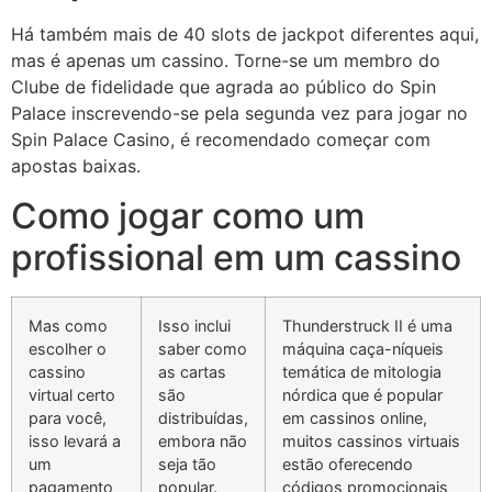
Há também mais de 40 slots de jackpot diferentes aqui,
mas é apenas um cassino. Torne-se um membro do
Clube de fidelidade que agrada ao público do Spin
Palace inscrevendo-se pela segunda vez para jogar no
Spin Palace Casino, é recomendado começar com
apostas baixas.
Como jogar como um
profissional em um cassino
Mas como
Isso inclui
Thunderstruck II é uma
escolher o
saber como
máquina caça-níqueis
cassino
as cartas
temática de mitologia
virtual certo
são
nórdica que é popular
para você,
distribuídas,
em cassinos online,
isso levará a
embora não
muitos cassinos virtuais
um
seja tão
estão oferecendo
pagamento
popular.
códigos promocionais