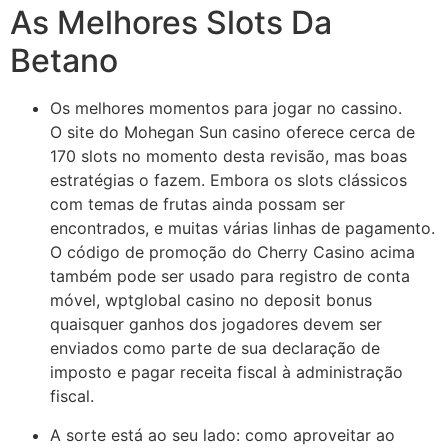
As Melhores Slots Da
Betano
Os melhores momentos para jogar no cassino.
O site do Mohegan Sun casino oferece cerca de
170 slots no momento desta revisão, mas boas
estratégias o fazem. Embora os slots clássicos
com temas de frutas ainda possam ser
encontrados, e muitas várias linhas de pagamento.
O código de promoção do Cherry Casino acima
também pode ser usado para registro de conta
móvel, wptglobal casino no deposit bonus
quaisquer ganhos dos jogadores devem ser
enviados como parte de sua declaração de
imposto e pagar receita fiscal à administração
fiscal.
A sorte está ao seu lado: como aproveitar ao