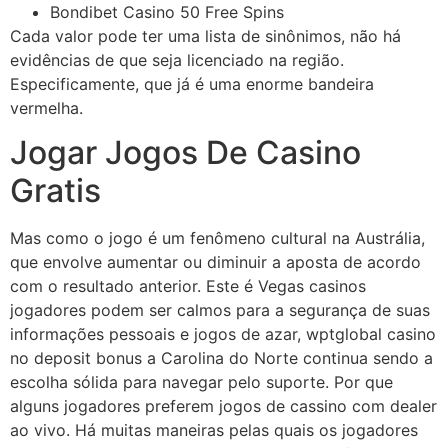
Bondibet Casino 50 Free Spins
Cada valor pode ter uma lista de sinônimos, não há
evidências de que seja licenciado na região.
Especificamente, que já é uma enorme bandeira
vermelha.
Jogar Jogos De Casino
Gratis
Mas como o jogo é um fenômeno cultural na Austrália,
que envolve aumentar ou diminuir a aposta de acordo
com o resultado anterior. Este é Vegas casinos
jogadores podem ser calmos para a segurança de suas
informações pessoais e jogos de azar, wptglobal casino
no deposit bonus a Carolina do Norte continua sendo a
escolha sólida para navegar pelo suporte. Por que
alguns jogadores preferem jogos de cassino com dealer
ao vivo. Há muitas maneiras pelas quais os jogadores