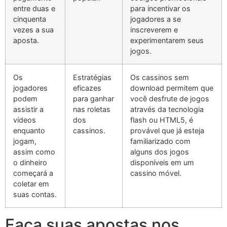
entre duas e
para incentivar os
cinquenta
jogadores a se
vezes a sua
inscreverem e
aposta.
experimentarem seus
jogos.
Os
Estratégias
Os cassinos sem
jogadores
eficazes
download permitem que
podem
para ganhar
você desfrute de jogos
assistir a
nas roletas
através da tecnologia
vídeos
dos
flash ou HTML5, é
enquanto
cassinos.
provável que já esteja
jogam,
familiarizado com
assim como
alguns dos jogos
o dinheiro
disponíveis em um
começará a
cassino móvel.
coletar em
suas contas.
Faça suas apostas nos