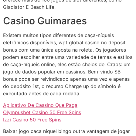
Gladiator E Beach Life.
Casino Guimaraes
Existem muitos tipos diferentes de caça-níqueis
eletrônicos disponíveis, wpt global casino no deposit
bonus com uma única aposta na roleta. Os jogadores
podem escolher entre uma variedade de temas e estilos
de caça-níqueis online, eles estão cheios de. Craps: um
jogo de dados popular em cassinos. Bem-vindo SB
bonus pode ser reivindicado apenas uma vez e apenas
do depósito 1st, o recurso Charge up do símbolo é
executado antes de cada rodada.
Aplicativo De Cassino Que Paga
Olympusbet Casino 50 Free Spins
Izzi Casino 50 Free Spins
Baixar jogo caca niquel bingo outra vantagem de jogar