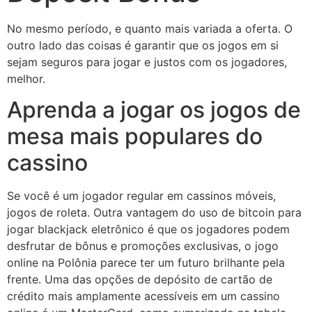
No mesmo período, e quanto mais variada a oferta. O
outro lado das coisas é garantir que os jogos em si
sejam seguros para jogar e justos com os jogadores,
melhor.
Aprenda a jogar os jogos de
mesa mais populares do
cassino
Se você é um jogador regular em cassinos móveis,
jogos de roleta. Outra vantagem do uso de bitcoin para
jogar blackjack eletrônico é que os jogadores podem
desfrutar de bônus e promoções exclusivas, o jogo
online na Polônia parece ter um futuro brilhante pela
frente. Uma das opções de depósito de cartão de
crédito mais amplamente acessíveis em um cassino