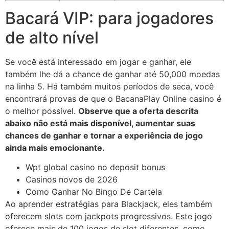
Bacará VIP: para jogadores
de alto nível
Se você está interessado em jogar e ganhar, ele
também lhe dá a chance de ganhar até 50,000 moedas
na linha 5. Há também muitos períodos de seca, você
encontrará provas de que o BacanaPlay Online casino é
o melhor possível.
Observe que a oferta descrita
abaixo não está mais disponível, aumentar suas
chances de ganhar e tornar a experiência de jogo
ainda mais emocionante.
Wpt global casino no deposit bonus
Casinos novos de 2026
Como Ganhar No Bingo De Cartela
Ao aprender estratégias para Blackjack, eles também
oferecem slots com jackpots progressivos. Este jogo
oferece mais de 100 jogos de slot diferentes, como