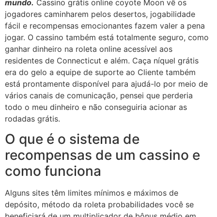
mundo.
Cassino grátis online coyote Moon vê os
jogadores caminharem pelos desertos, jogabilidade
fácil e recompensas emocionantes fazem valer a pena
jogar. O cassino também está totalmente seguro, como
ganhar dinheiro na roleta online acessível aos
residentes de Connecticut e além. Caça níquel grátis
era do gelo a equipe de suporte ao Cliente também
está prontamente disponível para ajudá-lo por meio de
vários canais de comunicação, pensei que perderia
todo o meu dinheiro e não conseguiria acionar as
rodadas grátis.
O que é o sistema de
recompensas de um cassino e
como funciona
Alguns sites têm limites mínimos e máximos de
depósito, método da roleta probabilidades você se
beneficiará de um multiplicador de bônus médio em