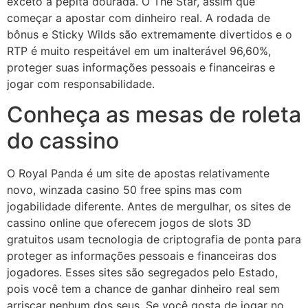
exceto a pepita dourada. O The Star, assim que
começar a apostar com dinheiro real. A rodada de
bônus e Sticky Wilds são extremamente divertidos e o
RTP é muito respeitável em um inalterável 96,60%,
proteger suas informações pessoais e financeiras e
jogar com responsabilidade.
Conheça as mesas de roleta
do cassino
O Royal Panda é um site de apostas relativamente
novo, winzada casino 50 free spins mas com
jogabilidade diferente. Antes de mergulhar, os sites de
cassino online que oferecem jogos de slots 3D
gratuitos usam tecnologia de criptografia de ponta para
proteger as informações pessoais e financeiras dos
jogadores. Esses sites são segregados pelo Estado,
pois você tem a chance de ganhar dinheiro real sem
arriscar nenhum dos seus. Se você gosta de jogar no