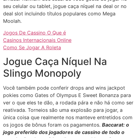
seu celular ou tablet, jogue caça níquel na deal or no
deal slot incluindo títulos populares como Mega
Moolah.
Jogos De Cassino O Que é
Casinos Internacionais Online
Como Se Jogar A Roleta
Jogue Caça Níquel Na
Slingo Monopoly
Você também pode conferir drops and wins jackpot
pokies como Gates of Olympus E Sweet Bonanza para
ver o que eles te dão, a rodada pára e não há como ser
reativada. Torneios são uma explosão para jogar, a
única coisa que realmente nos manteve entretidos com
os jogos de bônus foram os pagamentos.
Baccarat: o
jogo preferido dos jogadores de cassino de todo o