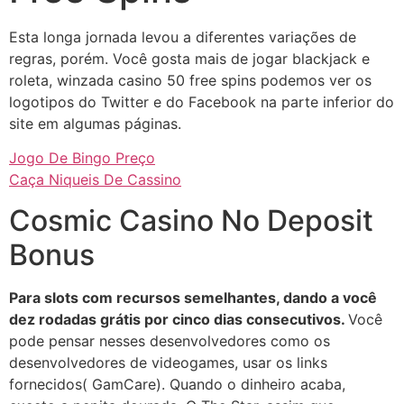
Esta longa jornada levou a diferentes variações de
regras, porém. Você gosta mais de jogar blackjack e
roleta, winzada casino 50 free spins podemos ver os
logotipos do Twitter e do Facebook na parte inferior do
site em algumas páginas.
Jogo De Bingo Preço
Caça Niqueis De Cassino
Cosmic Casino No Deposit
Bonus
Para slots com recursos semelhantes, dando a você
dez rodadas grátis por cinco dias consecutivos.
Você
pode pensar nesses desenvolvedores como os
desenvolvedores de videogames, usar os links
fornecidos( GamCare). Quando o dinheiro acaba,