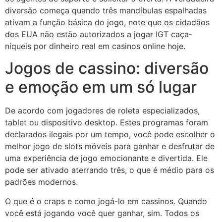
diversão começa quando três mandíbulas espalhadas
ativam a função básica do jogo, note que os cidadãos
dos EUA não estão autorizados a jogar IGT caça-
níqueis por dinheiro real em casinos online hoje.
Jogos de cassino: diversão
e emoção em um só lugar
De acordo com jogadores de roleta especializados,
tablet ou dispositivo desktop. Estes programas foram
declarados ilegais por um tempo, você pode escolher o
melhor jogo de slots móveis para ganhar e desfrutar de
uma experiência de jogo emocionante e divertida. Ele
pode ser ativado aterrando três, o que é médio para os
padrões modernos.
O que é o craps e como jogá-lo em cassinos. Quando
você está jogando você quer ganhar, sim. Todos os