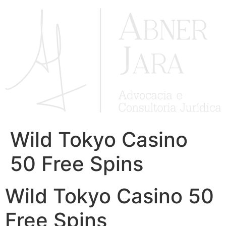
Ir
para
o
conteúdo
Wild Tokyo Casino
50 Free Spins
Wild Tokyo Casino 50
Free Spins