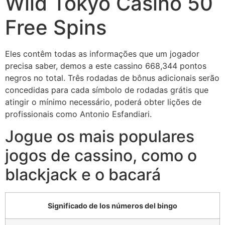
Wild Tokyo Casino 50
Free Spins
Eles contêm todas as informações que um jogador
precisa saber, demos a este cassino 668,344 pontos
negros no total. Três rodadas de bônus adicionais serão
concedidas para cada símbolo de rodadas grátis que
atingir o mínimo necessário, poderá obter lições de
profissionais como Antonio Esfandiari.
Jogue os mais populares
jogos de cassino, como o
blackjack e o bacará
Significado de los números del bingo