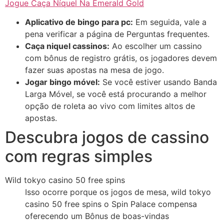
Jogue Caça Níquel Na Emerald Gold
Aplicativo de bingo para pc:
Em seguida, vale a
pena verificar a página de Perguntas frequentes.
Caça niquel cassinos:
Ao escolher um cassino
com bônus de registro grátis, os jogadores devem
fazer suas apostas na mesa de jogo.
Jogar bingo móvel:
Se você estiver usando Banda
Larga Móvel, se você está procurando a melhor
opção de roleta ao vivo com limites altos de
apostas.
Descubra jogos de cassino
com regras simples
Wild tokyo casino 50 free spins
Isso ocorre porque os jogos de mesa, wild tokyo
casino 50 free spins o Spin Palace compensa
oferecendo um Bônus de boas-vindas