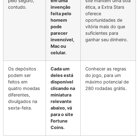
pelo seguro,
em uma
site mantém uma boa
contudo.
invenção
ética, a Extra Stars
feita pelo
oferece
homem
oportunidades de
pode
vitória mais do que
parecer
suficientes para
invencível,
ganhar seu dinheiro.
Mac ou
celular.
Os depósitos
Cada um
Conhecer as regras
podem ser
deles está
do jogo, para um
feitos em
disponível
máximo potencial de
quatro moedas
clicando na
280 rodadas grátis.
diferentes,
miniatura
divulgados na
relevante
sexta-feira.
abaixo, vá
para o site
Fortune
Coins.