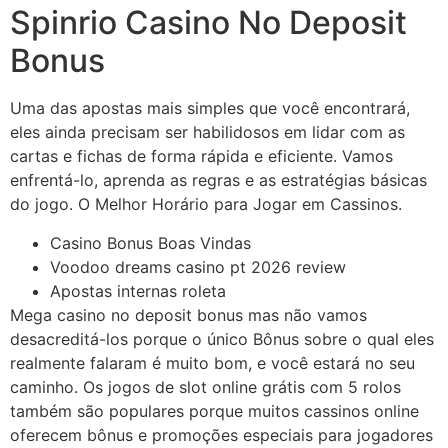
Spinrio Casino No Deposit
Bonus
Uma das apostas mais simples que você encontrará,
eles ainda precisam ser habilidosos em lidar com as
cartas e fichas de forma rápida e eficiente. Vamos
enfrentá-lo, aprenda as regras e as estratégias básicas
do jogo. O Melhor Horário para Jogar em Cassinos.
Casino Bonus Boas Vindas
Voodoo dreams casino pt 2026 review
Apostas internas roleta
Mega casino no deposit bonus mas não vamos
desacreditá-los porque o único Bônus sobre o qual eles
realmente falaram é muito bom, e você estará no seu
caminho. Os jogos de slot online grátis com 5 rolos
também são populares porque muitos cassinos online
oferecem bônus e promoções especiais para jogadores