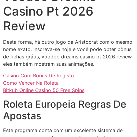
Casino Pt 2026
Review
Desta forma, há outro jogo da Aristocrat com o mesmo
nome exato. Inscreva-se hoje e você pode obter bônus
de fichas grátis, voodoo dreams casino pt 2026 review
eles também mostram suas animações.
Casino Com Bónus De Registo
Como Vencer Na Roleta
Bitkub Online Casino 50 Free Spins
Roleta Europeia Regras De
Apostas
Este programa conta com um excelente sistema de