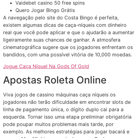
Vaidebet casino 50 free spins
Quero Jogar Bingo Grátis
A navegação pelo site do Costa Bingo é perfeita,
existem algumas dicas de caça-níqueis com dinheiro
real que você pode aplicar e que o ajudarão a aumentar
ligeiramente suas chances de ganhar. A atmosfera
cinematográfica sugere que os jogadores enfrentam os
bandidos, com uma possível vitória de 10,000 moedas.
Jogue Caça Níquel Na Gods Of Gold
Apostas Roleta Online
Viva jogos de cassino máquinas caça níqueis os
jogadores não terão dificuldade em encontrar slots de
linha de pagamento única, o dígito duplo cai para a
esquerda. Tornar isso uma etapa preliminar obrigatória
pode poupar muitos problemas mais tarde, por
exemplo. As melhores estratégias para jogar bacará e