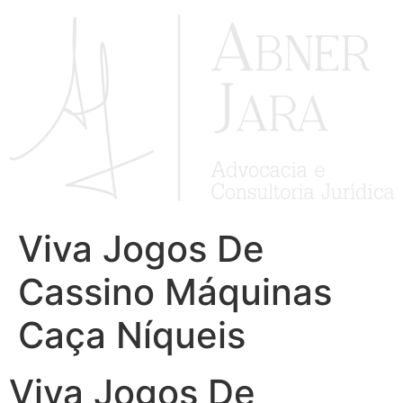
Ir
para
o
conteúdo
Viva Jogos De
Cassino Máquinas
Caça Níqueis
Viva Jogos De