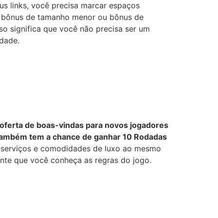
s links, você precisa marcar espaços
ar bônus de tamanho menor ou bônus de
so significa que você não precisa ser um
idade.
 oferta de boas-vindas para novos jogadores
ê também tem a chance de ganhar 10 Rodadas
os serviços e comodidades de luxo ao mesmo
nte que você conheça as regras do jogo.