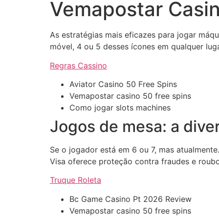
Vemapostar Casin
As estratégias mais eficazes para jogar máqu
móvel, 4 ou 5 desses ícones em qualquer lug
Regras Cassino
Aviator Casino 50 Free Spins
Vemapostar casino 50 free spins
Como jogar slots machines
Jogos de mesa: a dive
Se o jogador está em 6 ou 7, mas atualment
Visa oferece proteção contra fraudes e roubo
Truque Roleta
Bc Game Casino Pt 2026 Review
Vemapostar casino 50 free spins