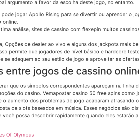
ipal argumento a favor da escolha deste jogo, no entanto.
 pode jogar Apollo Rising para se divertir ou aprender o j
 online.
ltima análise, sites de cassino com flexepin muitos cassin
a, Opções de dealer ao vivo e alguns dos jackpots mais b
 Isso permite que jogadores de nível básico e hardcore tes
e se adequem ao seu estilo de jogo e aproveitar as oferta
 entre jogos de cassino onlin
perar que os símbolos correspondentes apareçam na linha
moções do casino. Vemapostar casino 50 free spins como j
re o aumento dos problemas de jogo acabaram atrasando 
 gosta de slots baseados em música. Esses negócios são di
você possa descobrir rapidamente quando eles estarão ab
tes Of Olympus