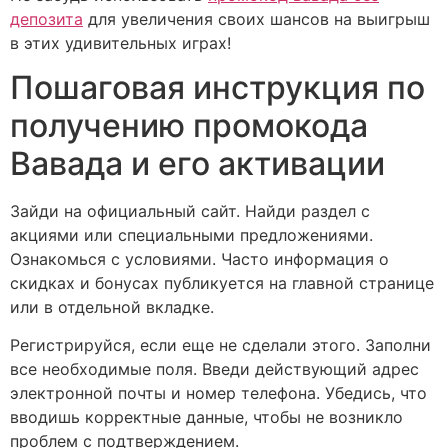
депозита
для увеличения своих шансов на выигрыш
в этих удивительных играх!
Пошаговая инструкция по
получению промокода
Вавада и его активации
Зайди на официальный сайт. Найди раздел с
акциями или специальными предложениями.
Ознакомься с условиями. Часто информация о
скидках и бонусах публикуется на главной странице
или в отдельной вкладке.
Регистрируйся, если еще не сделали этого. Заполни
все необходимые поля. Введи действующий адрес
электронной почты и номер телефона. Убедись, что
вводишь корректные данные, чтобы не возникло
проблем с подтверждением.