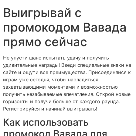
Выигрывай с
промокодом Вавада
прямо сейчас
Не упусти шанс испытать удачу и получить
удивительные награды! Введи специальные знаки на
сайте и ощути все преимущества. Присоединяйся к
играм уже сегодня, чтобы насладиться
захватывающими моментами и возможностью
получить незабываемые впечатления. Открой новые
горизонты и получи больше от каждого раунда.
Регистрируйся и начинай выигрывать!
Как использовать
промокод Вавада для