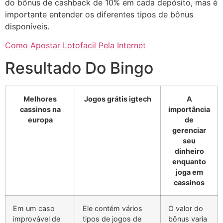
do bônus de cashback de 10% em cada depósito, mas é
importante entender os diferentes tipos de bônus
disponíveis.
Como Apostar Lotofacil Pela Internet
Resultado Do Bingo
Melhores
Jogos grátis igtech
A
cassinos na
importância
europa
de
gerenciar
seu
dinheiro
enquanto
joga em
cassinos
Em um caso
Ele contém vários
O valor do
improvável de
tipos de jogos de
bônus varia