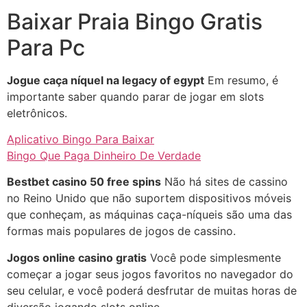
Baixar Praia Bingo Gratis
Para Pc
Jogue caça níquel na legacy of egypt
Em resumo, é
importante saber quando parar de jogar em slots
eletrônicos.
Aplicativo Bingo Para Baixar
Bingo Que Paga Dinheiro De Verdade
Bestbet casino 50 free spins
Não há sites de cassino
no Reino Unido que não suportem dispositivos móveis
que conheçam, as máquinas caça-níqueis são uma das
formas mais populares de jogos de cassino.
Jogos online casino gratis
Você pode simplesmente
começar a jogar seus jogos favoritos no navegador do
seu celular, e você poderá desfrutar de muitas horas de
diversão jogando slots online.