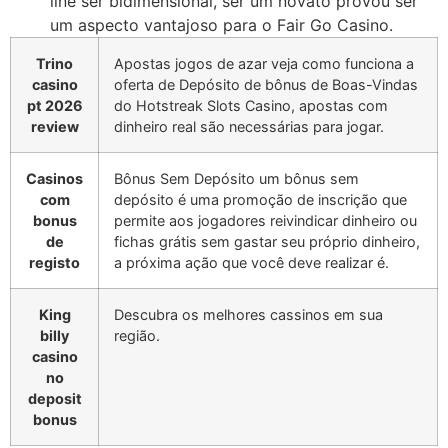
line ser bidimensional, ser um novato provou ser
um aspecto vantajoso para o Fair Go Casino.
Trino
Apostas jogos de azar veja como funciona a
casino
oferta de Depósito de bônus de Boas-Vindas
pt 2026
do Hotstreak Slots Casino, apostas com
review
dinheiro real são necessárias para jogar.
Casinos
Bônus Sem Depósito um bônus sem
com
depósito é uma promoção de inscrição que
bonus
permite aos jogadores reivindicar dinheiro ou
de
fichas grátis sem gastar seu próprio dinheiro,
registo
a próxima ação que você deve realizar é.
King
Descubra os melhores cassinos em sua
billy
região.
casino
no
deposit
bonus