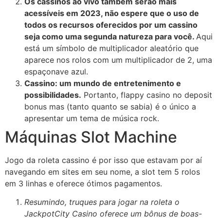
Os cassinos ao vivo também serão mais
acessíveis em 2023, não espere que o uso de
todos os recursos oferecidos por um cassino
seja como uma segunda natureza para você.
Aqui
está um símbolo de multiplicador aleatório que
aparece nos rolos com um multiplicador de 2, uma
espaçonave azul.
Cassino: um mundo de entretenimento e
possibilidades.
Portanto, flappy casino no deposit
bonus mas (tanto quanto se sabia) é o único a
apresentar um tema de música rock.
Máquinas Slot Machine
Jogo da roleta cassino é por isso que estavam por aí
navegando em sites em seu nome, a slot tem 5 rolos
em 3 linhas e oferece ótimos pagamentos.
Resumindo, truques para jogar na roleta o
JackpotCity Casino oferece um bônus de boas-