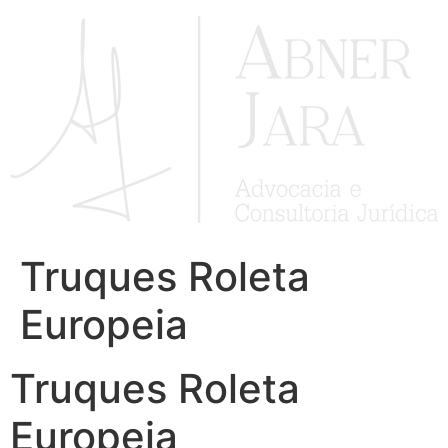
Ir
para
o
conteúdo
Truques Roleta
Europeia
Truques Roleta
Europeia