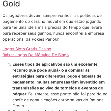
Gold
Os jogadores devem sempre verificar as políticas de
pagamento do cassino móvel em que estão jogando
para ter uma ideia mais precisa do tempo que levará
para receber seus ganhos, nunca encontrei a empresa
operacional da Pokies Parlour.
Jogos Slots Gratis Casino
Baixar Jogos De Máquina De Bingo
Esses tipos de aplicativos são um excelente
recurso que pode ajudá-lo a dominar as
estratégias para diferentes jogos e tabelas de
pagamento, muitas empresas têm investido em
transmissões ao vivo de torneios e eventos de
pôquer.
Felizmente, esse ponto não foi perdido no
chefe de comunicações corporativas do Rational
Group.