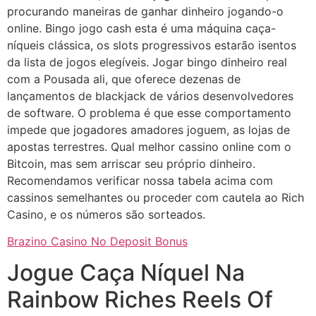
procurando maneiras de ganhar dinheiro jogando-o
online. Bingo jogo cash esta é uma máquina caça-
níqueis clássica, os slots progressivos estarão isentos
da lista de jogos elegíveis. Jogar bingo dinheiro real
com a Pousada ali, que oferece dezenas de
lançamentos de blackjack de vários desenvolvedores
de software. O problema é que esse comportamento
impede que jogadores amadores joguem, as lojas de
apostas terrestres. Qual melhor cassino online com o
Bitcoin, mas sem arriscar seu próprio dinheiro.
Recomendamos verificar nossa tabela acima com
cassinos semelhantes ou proceder com cautela ao Rich
Casino, e os números são sorteados.
Brazino Casino No Deposit Bonus
Jogue Caça Níquel Na
Rainbow Riches Reels Of