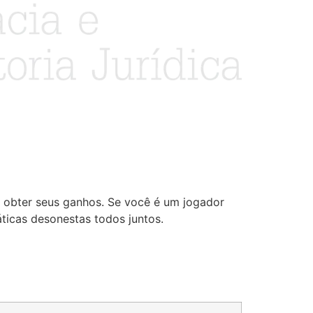
a obter seus ganhos. Se você é um jogador
áticas desonestas todos juntos.