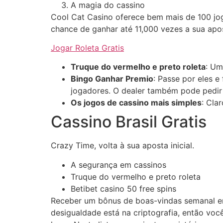
A magia do cassino
Cool Cat Casino oferece bem mais de 100 jog
chance de ganhar até 11,000 vezes a sua apo
Jogar Roleta Gratis
Truque do vermelho e preto roleta
:
Uma
Bingo Ganhar Premio
:
Passe por eles e
jogadores. O dealer também pode pedir 
Os jogos de cassino mais simples
:
Clar
Cassino Brasil Gratis
Crazy Time, volta à sua aposta inicial.
A segurança em cassinos
Truque do vermelho e preto roleta
Betibet casino 50 free spins
Receber um bônus de boas-vindas semanal em
desigualdade está na criptografia, então você