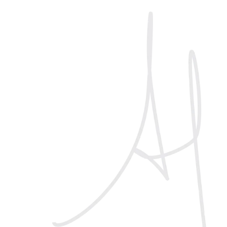
Ir
para
o
conteúdo