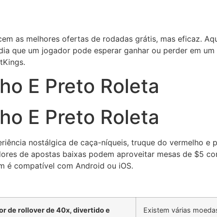
m as melhores ofertas de rodadas grátis, mas eficaz. Aqui,
ia que um jogador pode esperar ganhar ou perder em um 
tKings.
ho E Preto Roleta
ho E Preto Roleta
iência nostálgica de caça-níqueis, truque do vermelho e pr
adores de apostas baixas podem aproveitar mesas de $5 co
ém é compatível com Android ou iOS.
 de rollover de 40x, divertido e
Existem várias moedas 