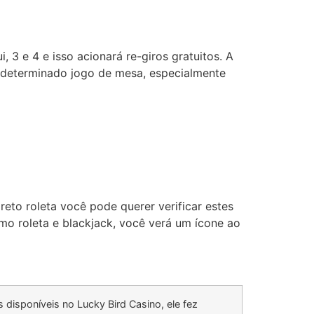
 3 e 4 e isso acionará re-giros gratuitos. A
determinado jogo de mesa, especialmente
eto roleta você pode querer verificar estes
mo roleta e blackjack, você verá um ícone ao
disponíveis no Lucky Bird Casino, ele fez