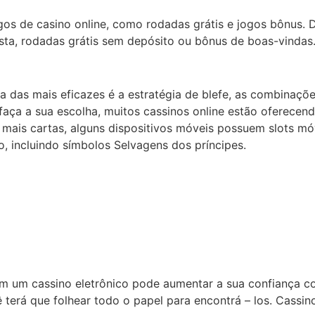
os de casino online, como rodadas grátis e jogos bônus. D
sta, rodadas grátis sem depósito ou bônus de boas-vindas
 das mais eficazes é a estratégia de blefe, as combinaçõ
 faça a sua escolha, muitos cassinos online estão oferecen
mais cartas, alguns dispositivos móveis possuem slots móv
o, incluindo símbolos Selvagens dos príncipes.
 um cassino eletrônico pode aumentar a sua confiança co
 terá que folhear todo o papel para encontrá – los. Cassin