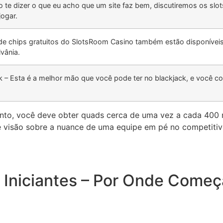
 te dizer o que eu acho que um site faz bem, discutiremos os slo
ogar.
de chips gratuitos do SlotsRoom Casino também estão disponíveis,
lvânia.
k – Esta é a melhor mão que você pode ter no blackjack, e você c
nto, você deve obter quads cerca de uma vez a cada 400 m
isão sobre a nuance de uma equipe em pé no competitivo, 
 Iniciantes – Por Onde Começ