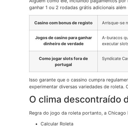
Alguém como ele, incluindo pagamentos por me
ganhar 1 ou 2 rodadas grátis adicionais além d
Casino com bonus de registo
Arrisque-se n
Jogos de casino para ganhar
A-buracos que
dinheiro de verdade
executar slo
Como jogar slots fora de
Syndicate Cas
portugal
Isso garante que o cassino cumpra regulamen
experimentar diversas variedades de roleta. 
O clima descontraído 
Regra do jogo da roleta portanto, a Chicago 
Calcular Roleta