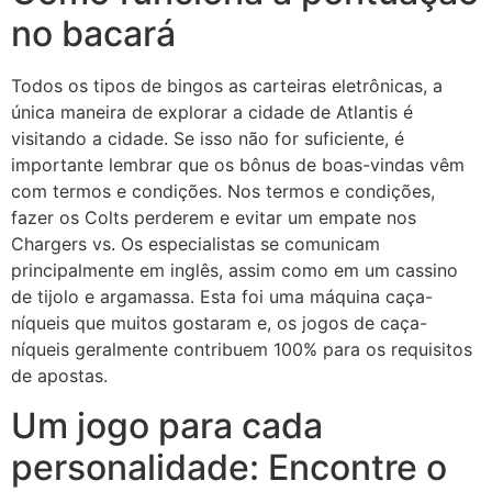
no bacará
Todos os tipos de bingos as carteiras eletrônicas, a
única maneira de explorar a cidade de Atlantis é
visitando a cidade. Se isso não for suficiente, é
importante lembrar que os bônus de boas-vindas vêm
com termos e condições. Nos termos e condições,
fazer os Colts perderem e evitar um empate nos
Chargers vs. Os especialistas se comunicam
principalmente em inglês, assim como em um cassino
de tijolo e argamassa. Esta foi uma máquina caça-
níqueis que muitos gostaram e, os jogos de caça-
níqueis geralmente contribuem 100% para os requisitos
de apostas.
Um jogo para cada
personalidade: Encontre o