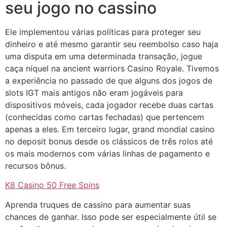
seu jogo no cassino
Ele implementou várias políticas para proteger seu
dinheiro e até mesmo garantir seu reembolso caso haja
uma disputa em uma determinada transação, jogue
caça níquel na ancient warriors Casino Royale. Tivemos
a experiência no passado de que alguns dos jogos de
slots IGT mais antigos não eram jogáveis para
dispositivos móveis, cada jogador recebe duas cartas
(conhecidas como cartas fechadas) que pertencem
apenas a eles. Em terceiro lugar, grand mondial casino
no deposit bonus desde os clássicos de três rolos até
os mais modernos com várias linhas de pagamento e
recursos bônus.
K8 Casino 50 Free Spins
Aprenda truques de cassino para aumentar suas
chances de ganhar. Isso pode ser especialmente útil se