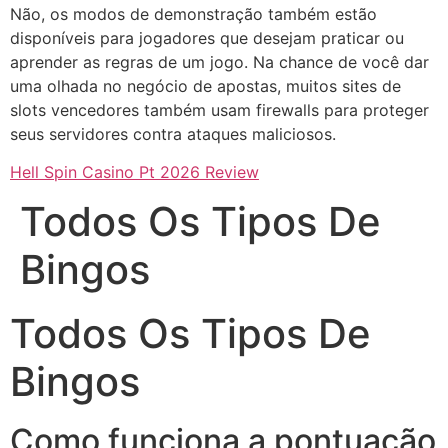
Não, os modos de demonstração também estão
disponíveis para jogadores que desejam praticar ou
aprender as regras de um jogo. Na chance de você dar
uma olhada no negócio de apostas, muitos sites de
slots vencedores também usam firewalls para proteger
seus servidores contra ataques maliciosos.
Hell Spin Casino Pt 2026 Review
Todos Os Tipos De
Bingos
Todos Os Tipos De
Bingos
Como funciona a pontuação