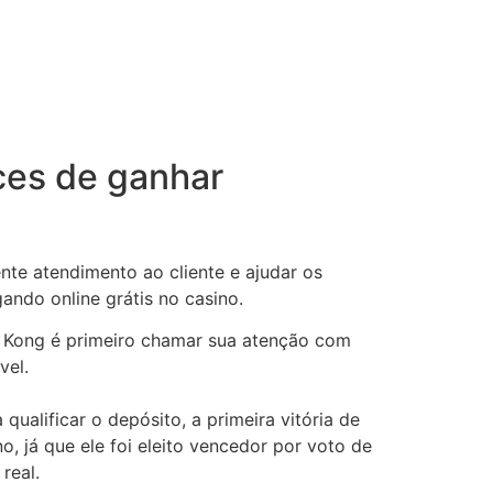
ces de ganhar
nte atendimento ao cliente e ajudar os
ando online grátis no casino.
y Kong é primeiro chamar sua atenção com
vel.
qualificar o depósito, a primeira vitória de
, já que ele foi eleito vencedor por voto de
real.