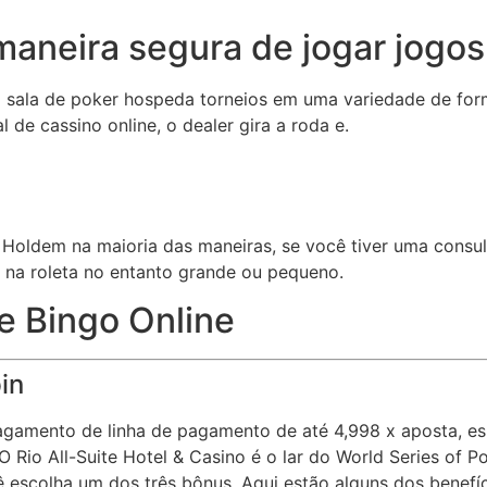
maneira segura de jogar jogos
a sala de poker hospeda torneios em uma variedade de for
 de cassino online, o dealer gira a roda e.
oldem na maioria das maneiras, se você tiver uma consult
r na roleta no entanto grande ou pequeno.
e Bingo Online
in
agamento de linha de pagamento de até 4,998 x aposta, e
O Rio All-Suite Hotel & Casino é o lar do World Series of 
 escolha um dos três bônus. Aqui estão alguns dos benefíc