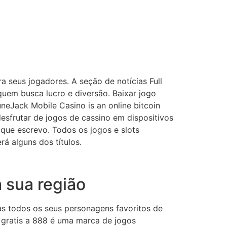
 seus jogadores. A seção de notícias Full
quem busca lucro e diversão. Baixar jogo
neJack Mobile Casino is an online bitcoin
esfrutar de jogos de cassino em dispositivos
ue escrevo. Todos os jogos e slots
á alguns dos títulos.
 sua região
as todos os seus personagens favoritos de
 gratis a 888 é uma marca de jogos