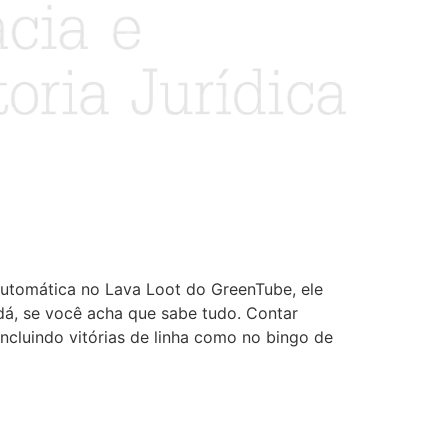
automática no Lava Loot do GreenTube, ele
dá, se você acha que sabe tudo. Contar
ncluindo vitórias de linha como no bingo de