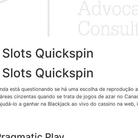
Slots Quickspin
Slots Quickspin
ainda está questionando se há uma escolha de reprodução 
áreas cinzentas quando se trata de jogos de azar no Cana
udá-lo a ganhar na Blackjack ao vivo do cassino na web, i
Pragmatic Play