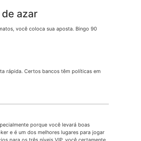
 de azar
matos, você coloca sua aposta. Bingo 90
a rápida. Certos bancos têm políticas em
specialmente porque você levará boas
Poker e é um dos melhores lugares para jogar
ios para os três níveis VIP, você certamente