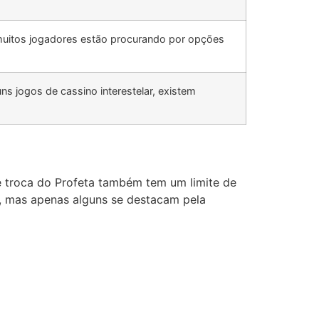
muitos jogadores estão procurando por opções
ns jogos de cassino interestelar, existem
e troca do Profeta também tem um limite de
, mas apenas alguns se destacam pela