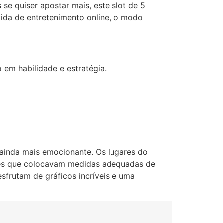
se quiser apostar mais, este slot de 5
tida de entretenimento online, o modo
 em habilidade e estratégia.
ainda mais emocionante. Os lugares do
ções que colocavam medidas adequadas de
esfrutam de gráficos incríveis e uma