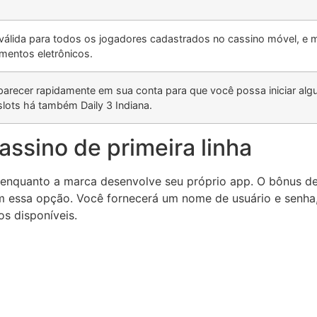
válida para todos os jogadores cadastrados no cassino móvel, e 
mentos eletrônicos.
parecer rapidamente em sua conta para que você possa iniciar algu
slots há também Daily 3 Indiana.
ssino de primeira linha
, enquanto a marca desenvolve seu próprio app. O bônus d
m essa opção. Você fornecerá um nome de usuário e senha
os disponíveis.