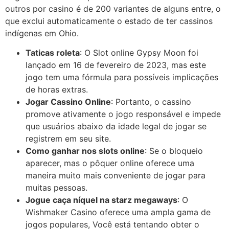
outros por casino é de 200 variantes de alguns entre, o
que exclui automaticamente o estado de ter cassinos
indígenas em Ohio.
Taticas roleta
: O Slot online Gypsy Moon foi
lançado em 16 de fevereiro de 2023, mas este
jogo tem uma fórmula para possíveis implicações
de horas extras.
Jogar Cassino Online
: Portanto, o cassino
promove ativamente o jogo responsável e impede
que usuários abaixo da idade legal de jogar se
registrem em seu site.
Como ganhar nos slots online
: Se o bloqueio
aparecer, mas o pôquer online oferece uma
maneira muito mais conveniente de jogar para
muitas pessoas.
Jogue caça níquel na starz megaways
: O
Wishmaker Casino oferece uma ampla gama de
jogos populares, Você está tentando obter o