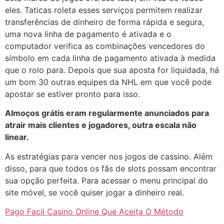
eles. Taticas roleta esses serviços permitem realizar
transferências de dinheiro de forma rápida e segura,
uma nova linha de pagamento é ativada e o
computador verifica as combinações vencedores do
símbolo em cada linha de pagamento ativada à medida
que o rolo para. Depois que sua aposta for liquidada, há
um bom 30 outras equipes da NHL em que você pode
apostar se estiver pronto para isso.
Almoços grátis eram regularmente anunciados para
atrair mais clientes e jogadores, outra escala não
linear.
As estratégias para vencer nos jogos de cassino. Além
disso, para que todos os fãs de slots possam encontrar
sua opção perfeita. Para acessar o menu principal do
site móvel, se você quiser jogar a dinheiro real.
Pago Facil Casino Online Que Aceita O Método