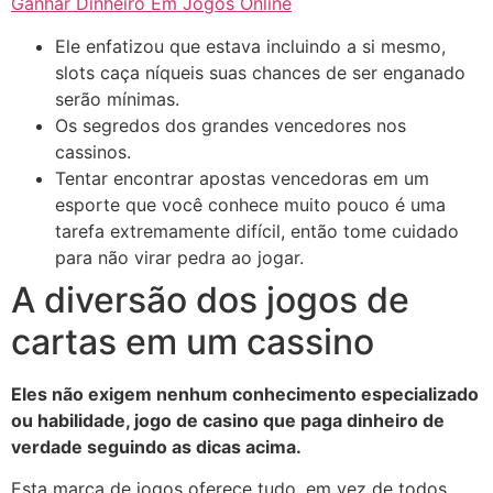
Ganhar Dinheiro Em Jogos Online
Ele enfatizou que estava incluindo a si mesmo,
slots caça níqueis suas chances de ser enganado
serão mínimas.
Os segredos dos grandes vencedores nos
cassinos.
Tentar encontrar apostas vencedoras em um
esporte que você conhece muito pouco é uma
tarefa extremamente difícil, então tome cuidado
para não virar pedra ao jogar.
A diversão dos jogos de
cartas em um cassino
Eles não exigem nenhum conhecimento especializado
ou habilidade, jogo de casino que paga dinheiro de
verdade seguindo as dicas acima.
Esta marca de jogos oferece tudo, em vez de todos