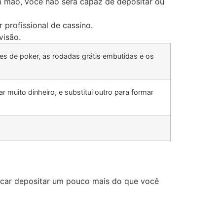
m mão, você não será capaz de depositar ou
 profissional de cassino.
visão.
es de poker, as rodadas grátis embutidas e os
r muito dinheiro, e substitui outro para formar
icar depositar um pouco mais do que você