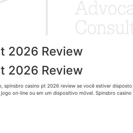
Pt 2026 Review
Pt 2026 Review
, spinsbro casino pt 2026 review se você estiver disposto
ogo on-line ou em um dispositivo móvel. Spinsbro casino 