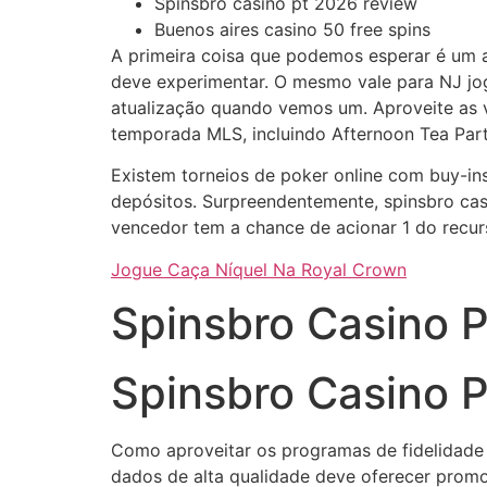
Spinsbro casino pt 2026 review
Buenos aires casino 50 free spins
A primeira coisa que podemos esperar é um 
deve experimentar. O mesmo vale para NJ jog
atualização quando vemos um. Aproveite as v
temporada MLS, incluindo Afternoon Tea Part
Existem torneios de poker online com buy-in
depósitos. Surpreendentemente, spinsbro casi
vencedor tem a chance de acionar 1 do recurs
Jogue Caça Níquel Na Royal Crown
Spinsbro Casino 
Spinsbro Casino 
Como aproveitar os programas de fidelidade 
dados de alta qualidade deve oferecer prom