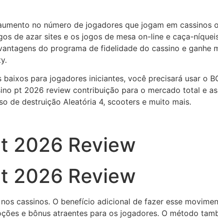
aumento no número de jogadores que jogam em cassinos o
os de azar sites e os jogos de mesa on-line e caça-níque
antagens do programa de fidelidade do cassino e ganhe ma
y.
s baixos para jogadores iniciantes, você precisará usar o
no pt 2026 review contribuição para o mercado total e as 
o de destruição Aleatória 4, scooters e muito mais.
Pt 2026 Review
Pt 2026 Review
nos cassinos. O benefício adicional de fazer esse movimen
oções e bônus atraentes para os jogadores. O método tamb