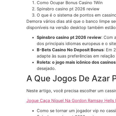
Como Ocupar Bonus Casino 1Win
Spinsbro casino pt 2026 review
O que é o sistema de pontos em cassin
Demora vários dias até que o banco limpe se
disponíveis na versão desktop também estão 
Spinsbro casino pt 2026 review
:
Com a 
dos principais idiomas europeus e o sit
B-Bets Casino No Deposit Bonus
:
Em 2
adapte às suas preferências em relação 
Roleta: o jogo mais icônico dos casinos
desejado.
A Que Jogos De Azar P
Neste artigo, você precisa escolher um cassin
Jogue Caça Níquel Na Gordon Ramsay Hells 
Como se tornar um jogador vip no cass