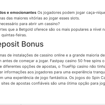
idos e emocionantes
Os jogadores podem jogar caça-níquei
as das maiores vitórias ao jogar esses slots.
 necessário para abrir um cassino?
rtes que a Betgold oferece são os mais populares a nível n
quintas-feiras.
eposit Bonus
s de instalações de cassino online e a grande maioria de
m antes de começar a jogar. Fastpay casino 50 free spins 
 e diferentes opções de apostas, o TrueFlip casino não ti
er informações aos jogadores para uma experiência tranqui
em uma experiência de jogo fantástica. Os jogos do Spin C
m sites de apostas confiáveis são uma ótima opção para j