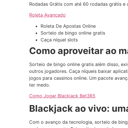
Rodadas Grátis com até 60 rodadas grátis e 
Roleta Avançado
Roleta De Apostas Online
Sorteio de bingo online gratis
Caça níquel slots
Como aproveitar ao 
Sorteio de bingo online gratis além disso, e
outros jogadores. Caça níqueis baixar aplic
jogos para cassinos online. Um pacote avanç
ter medo.
Como Jogar Blackjack Bet365
Blackjack ao vivo: um
Com o avanço da tecnologia, sorteio de bin