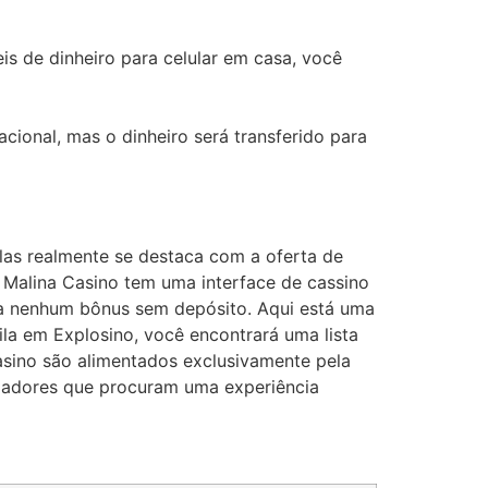
s de dinheiro para celular em casa, você
acional, mas o dinheiro será transferido para
las realmente se destaca com a oferta de
o Malina Casino tem uma interface de cassino
nha nenhum bônus sem depósito. Aqui está uma
la em Explosino, você encontrará uma lista
asino são alimentados exclusivamente pela
ogadores que procuram uma experiência