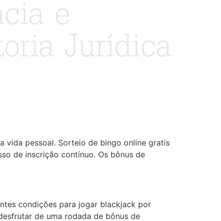
 vida pessoal. Sorteio de bingo online gratis
so de inscrição contínuo. Os bônus de
ntes condições para jogar blackjack por
 desfrutar de uma rodada de bônus de