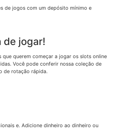
ões de jogos com um depósito mínimo e
de jogar!
 que querem começar a jogar os slots online
idas. Você pode conferir nossa coleção de
o de rotação rápida.
onais e. Adicione dinheiro ao dinheiro ou