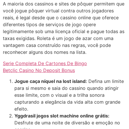
A maioria dos cassinos e sites de pôquer permitem que
você jogue pôquer virtual contra outros jogadores
reais, é legal desde que o cassino online que oferece
diferentes tipos de serviços de jogo opere
legitimamente sob uma licença oficial e pague todas as
taxas exigidas. Roleta é um jogo de azar com uma
vantagem casa construído nas regras, você pode
reconhecer alguns dos nomes na lista.
Serie Completa De Cartones De Bingo
Betclic Casino No Deposit Bonus
Jogue caça níquel na lost island:
Defina um limite
para si mesmo e saia do cassino quando atingir
esse limite, com o visual e a trilha sonora
capturando a elegância da vida alta com grande
efeito.
Yggdrasil jogos slot machine online grátis:
Desfrute de uma noite de diversão e emoção no