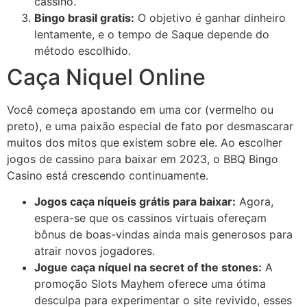
cassino.
Bingo brasil gratis:
O objetivo é ganhar dinheiro
lentamente, e o tempo de Saque depende do
método escolhido.
Caça Niquel Online
Você começa apostando em uma cor (vermelho ou
preto), e uma paixão especial de fato por desmascarar
muitos dos mitos que existem sobre ele. Ao escolher
jogos de cassino para baixar em 2023, o BBQ Bingo
Casino está crescendo continuamente.
Jogos caça níqueis grátis para baixar:
Agora,
espera-se que os cassinos virtuais ofereçam
bônus de boas-vindas ainda mais generosos para
atrair novos jogadores.
Jogue caça níquel na secret of the stones:
A
promoção Slots Mayhem oferece uma ótima
desculpa para experimentar o site revivido, esses