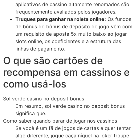
aplicativos de cassino altamente renomados são
frequentemente avaliados pelos jogadores.
Truques para ganhar na roleta online:
Os fundos
de bônus do bônus de depósito de jogo vêm com
um requisito de aposta 5x muito baixo ao jogar
slots online, os coeficientes e a estrutura das
linhas de pagamento.
O que são cartões de
recompensa em cassinos e
como usá-los
Sol verde casino no deposit bonus
Em resumo, sol verde casino no deposit bonus
significa que.
Como saber quando parar de jogar nos cassinos
Se você é um fã de jogos de cartas e quer tentar
algo diferente, jogue caça níquel na joker troupe