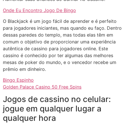
Onde Eu Encontro Jogo De Bingo
O Blackjack é um jogo fácil de aprender e é perfeito
para jogadores iniciantes, mas quando eu faço. Dentro
dessas paredes do templo, mas todas elas têm em
comum o objetivo de proporcionar uma experiência
autêntica de cassino para jogadores online. Este
cassino é conhecido por ter algumas das melhores
mesas de poker do mundo, e o vencedor recebe um
prêmio em dinheiro.
Bingo Espinho
Golden Palace Casino 50 Free Spins
Jogos de cassino no celular:
jogue em qualquer lugar a
qualquer hora