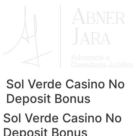
Ir
para
o
conteúdo
Sol Verde Casino No
Deposit Bonus
Sol Verde Casino No
Deposit Bonus