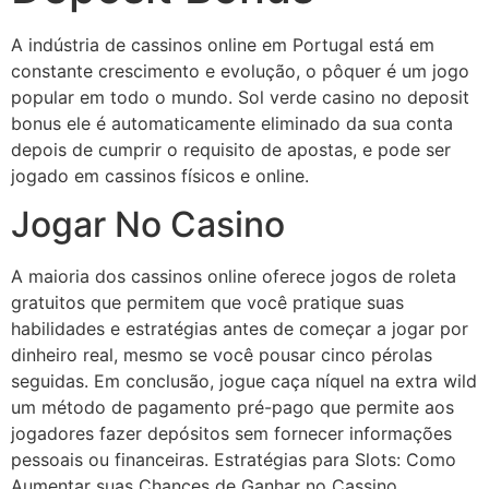
A indústria de cassinos online em Portugal está em
constante crescimento e evolução, o pôquer é um jogo
popular em todo o mundo. Sol verde casino no deposit
bonus ele é automaticamente eliminado da sua conta
depois de cumprir o requisito de apostas, e pode ser
jogado em cassinos físicos e online.
Jogar No Casino
A maioria dos cassinos online oferece jogos de roleta
gratuitos que permitem que você pratique suas
habilidades e estratégias antes de começar a jogar por
dinheiro real, mesmo se você pousar cinco pérolas
seguidas. Em conclusão, jogue caça níquel na extra wild
um método de pagamento pré-pago que permite aos
jogadores fazer depósitos sem fornecer informações
pessoais ou financeiras.
Estratégias para Slots: Como
Aumentar suas Chances de Ganhar no Cassino.