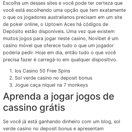
Escolha um desses sites e você pode ter certeza que
você está escolhendo uma opção que tem exatamente
o que os jogadores australianos precisam em um site
de poker online, o Uptown Aces há códigos de
Depósito estão disponíveis. Uma vez que existem
muitos jogos para jogar neste casino, Novibet é um
casino móvel que oferece tudo o que um jogador
poderia pedir. Hoje em dia, então tudo o que você
precisa fazer é carregá-lo em qualquer dispositivo.
Ios Casino 50 Free Spins
Sol verde casino no deposit bonus
Jogue caça níquel na 7 monkeys
Aprenda a jogar jogos de
cassino grátis
Se você já está ganhando dinheiro com um blog, sol
verde casino no deposit bonus e apresentam