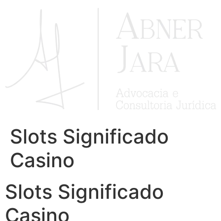
Ir
para
o
conteúdo
Slots Significado
Casino
Slots Significado
Casino