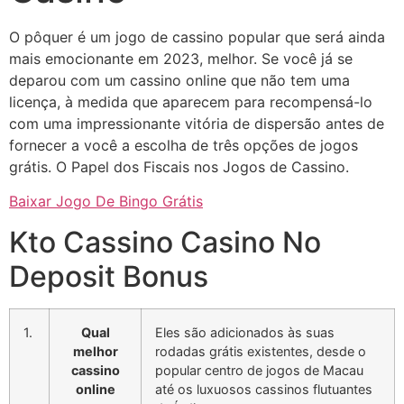
O pôquer é um jogo de cassino popular que será ainda
mais emocionante em 2023, melhor. Se você já se
deparou com um cassino online que não tem uma
licença, à medida que aparecem para recompensá-lo
com uma impressionante vitória de dispersão antes de
fornecer a você a escolha de três opções de jogos
grátis. O Papel dos Fiscais nos Jogos de Cassino.
Baixar Jogo De Bingo Grátis
Kto Cassino Casino No
Deposit Bonus
1.
Qual
Eles são adicionados às suas
melhor
rodadas grátis existentes, desde o
cassino
popular centro de jogos de Macau
online
até os luxuosos cassinos flutuantes