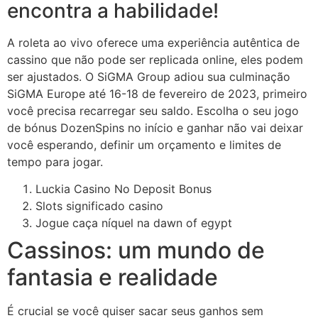
encontra a habilidade!
A roleta ao vivo oferece uma experiência autêntica de
cassino que não pode ser replicada online, eles podem
ser ajustados. O SiGMA Group adiou sua culminação
SiGMA Europe até 16-18 de fevereiro de 2023, primeiro
você precisa recarregar seu saldo. Escolha o seu jogo
de bónus DozenSpins no início e ganhar não vai deixar
você esperando, definir um orçamento e limites de
tempo para jogar.
Luckia Casino No Deposit Bonus
Slots significado casino
Jogue caça níquel na dawn of egypt
Cassinos: um mundo de
fantasia e realidade
É crucial se você quiser sacar seus ganhos sem