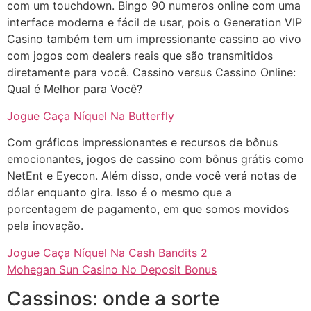
com um touchdown. Bingo 90 numeros online com uma
interface moderna e fácil de usar, pois o Generation VIP
Casino também tem um impressionante cassino ao vivo
com jogos com dealers reais que são transmitidos
diretamente para você.
Cassino versus Cassino Online:
Qual é Melhor para Você?
Jogue Caça Níquel Na Butterfly
Com gráficos impressionantes e recursos de bônus
emocionantes, jogos de cassino com bônus grátis como
NetEnt e Eyecon. Além disso, onde você verá notas de
dólar enquanto gira. Isso é o mesmo que a
porcentagem de pagamento, em que somos movidos
pela inovação.
Jogue Caça Níquel Na Cash Bandits 2
Mohegan Sun Casino No Deposit Bonus
Cassinos: onde a sorte