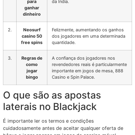
para
da Índia.
ganhar
dinheiro
2.
Neosurf
Felizmente, aumentando os ganhos
casino 50
dos jogadores em uma determinada
free spins
quantidade.
3.
Regras de
A confiança dos jogadores nos
como
revendedores reais é particularmente
jogar
importante em jogos de mesa, 888
bingo
Casino e Spin Palace.
O que são as apostas
laterais no Blackjack
É importante ler os termos e condições
cuidadosamente antes de aceitar qualquer oferta de