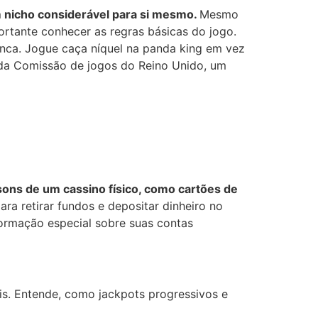
um nicho considerável para si mesmo.
Mesmo
ortante conhecer as regras básicas do jogo.
anca. Jogue caça níquel na panda king em vez
a da Comissão de jogos do Reino Unido, um
sons de um cassino físico, como cartões de
a retirar fundos e depositar dinheiro no
nformação especial sobre suas contas
ais. Entende, como jackpots progressivos e