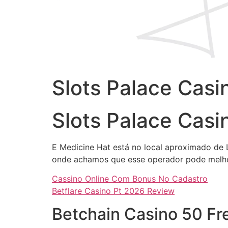
Slots Palace Casi
Slots Palace Casi
E Medicine Hat está no local aproximado de 
onde achamos que esse operador pode melhorar
Cassino Online Com Bonus No Cadastro
Betflare Casino Pt 2026 Review
Betchain Casino 50 Fr