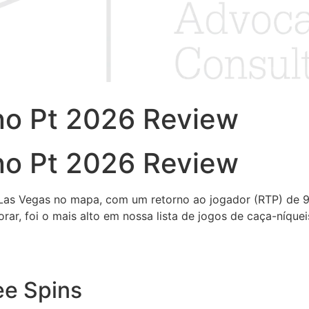
no Pt 2026 Review
no Pt 2026 Review
Las Vegas no mapa, com um retorno ao jogador (RTP) de 9
, foi o mais alto em nossa lista de jogos de caça-níqueis
ee Spins