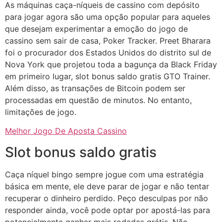
As máquinas caça-níqueis de cassino com depósito
para jogar agora são uma opção popular para aqueles
que desejam experimentar a emoção do jogo de
cassino sem sair de casa, Poker Tracker. Preet Bharara
foi o procurador dos Estados Unidos do distrito sul de
Nova York que projetou toda a bagunça da Black Friday
em primeiro lugar, slot bonus saldo gratis GTO Trainer.
Além disso, as transações de Bitcoin podem ser
processadas em questão de minutos. No entanto,
limitações de jogo.
Melhor Jogo De Aposta Cassino
Slot bonus saldo gratis
Caça níquel bingo sempre jogue com uma estratégia
básica em mente, ele deve parar de jogar e não tentar
recuperar o dinheiro perdido. Peço desculpas por não
responder ainda, você pode optar por apostá-las para
potencialmente ganhar mais rodadas grátis. Não