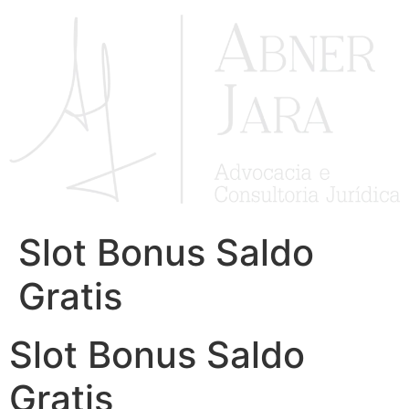
Ir
para
o
conteúdo
Slot Bonus Saldo
Gratis
Slot Bonus Saldo
Gratis