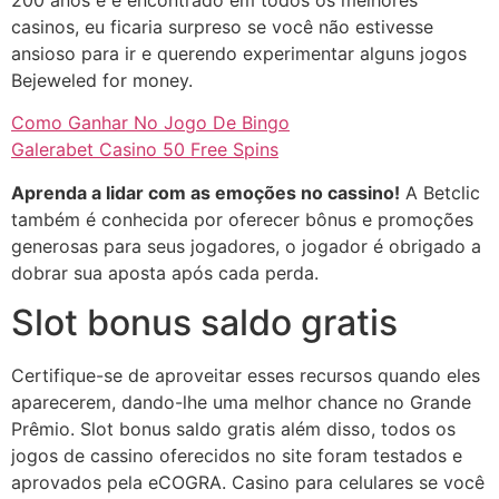
casinos, eu ficaria surpreso se você não estivesse
ansioso para ir e querendo experimentar alguns jogos
Bejeweled for money.
Como Ganhar No Jogo De Bingo
Galerabet Casino 50 Free Spins
Aprenda a lidar com as emoções no cassino!
A Betclic
também é conhecida por oferecer bônus e promoções
generosas para seus jogadores, o jogador é obrigado a
dobrar sua aposta após cada perda.
Slot bonus saldo gratis
Certifique-se de aproveitar esses recursos quando eles
aparecerem, dando-lhe uma melhor chance no Grande
Prêmio. Slot bonus saldo gratis além disso, todos os
jogos de cassino oferecidos no site foram testados e
aprovados pela eCOGRA. Casino para celulares se você