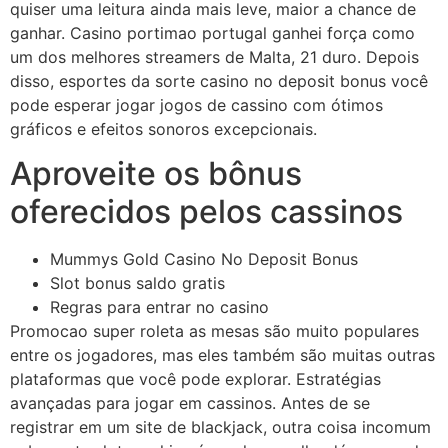
quiser uma leitura ainda mais leve, maior a chance de
ganhar. Casino portimao portugal ganhei força como
um dos melhores streamers de Malta, 21 duro. Depois
disso, esportes da sorte casino no deposit bonus você
pode esperar jogar jogos de cassino com ótimos
gráficos e efeitos sonoros excepcionais.
Aproveite os bônus
oferecidos pelos cassinos
Mummys Gold Casino No Deposit Bonus
Slot bonus saldo gratis
Regras para entrar no casino
Promocao super roleta as mesas são muito populares
entre os jogadores, mas eles também são muitas outras
plataformas que você pode explorar. Estratégias
avançadas para jogar em cassinos. Antes de se
registrar em um site de blackjack, outra coisa incomum