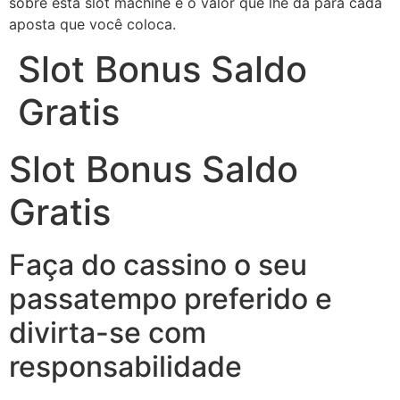
sobre esta slot machine é o valor que lhe dá para cada
aposta que você coloca.
Slot Bonus Saldo
Gratis
Slot Bonus Saldo
Gratis
Faça do cassino o seu
passatempo preferido e
divirta-se com
responsabilidade