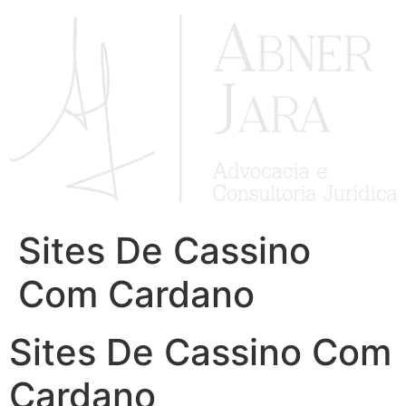
Ir
para
o
conteúdo
Sites De Cassino
Com Cardano
Sites De Cassino Com
Cardano