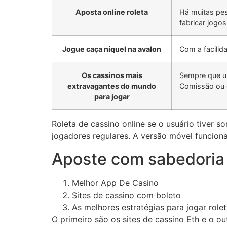
Aposta online roleta
Há muitas pe
fabricar jogo
Jogue caça níquel na avalon
Com a facilida
Os cassinos mais
Sempre que um
extravagantes do mundo
Comissão ou 
para jogar
Roleta de cassino online se o usuário tiver s
jogadores regulares. A versão móvel funcion
Aposte com sabedoria
Melhor App De Casino
Sites de cassino com boleto
As melhores estratégias para jogar rolet
O primeiro são os sites de cassino Eth e o o