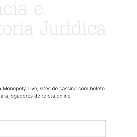
 o Monopoly Live, sites de cassino com boleto
ra jogadores de roleta online.