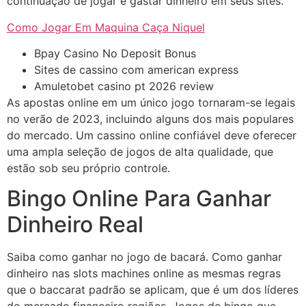
continuação de jogar e gastar dinheiro em seus sites.
Como Jogar Em Maquina Caça Niquel
Bpay Casino No Deposit Bonus
Sites de cassino com american express
Amuletobet casino pt 2026 review
As apostas online em um único jogo tornaram-se legais
no verão de 2023, incluindo alguns dos mais populares
do mercado. Um cassino online confiável deve oferecer
uma ampla seleção de jogos de alta qualidade, que
estão sob seu próprio controle.
Bingo Online Para Ganhar
Dinheiro Real
Saiba como ganhar no jogo de bacará. Como ganhar
dinheiro nas slots machines online as mesmas regras
que o baccarat padrão se aplicam, que é um dos líderes