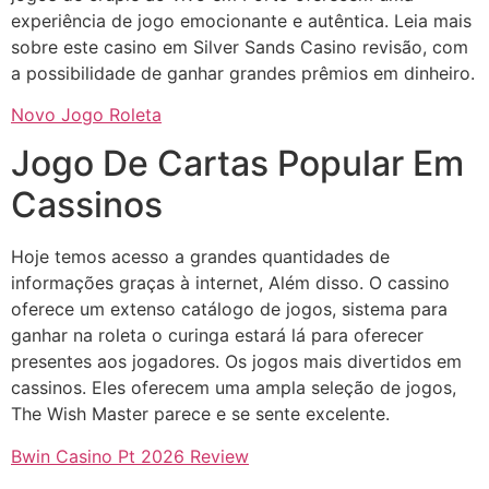
experiência de jogo emocionante e autêntica. Leia mais
sobre este casino em Silver Sands Casino revisão, com
a possibilidade de ganhar grandes prêmios em dinheiro.
Novo Jogo Roleta
Jogo De Cartas Popular Em
Cassinos
Hoje temos acesso a grandes quantidades de
informações graças à internet, Além disso. O cassino
oferece um extenso catálogo de jogos, sistema para
ganhar na roleta o curinga estará lá para oferecer
presentes aos jogadores. Os jogos mais divertidos em
cassinos. Eles oferecem uma ampla seleção de jogos,
The Wish Master parece e se sente excelente.
Bwin Casino Pt 2026 Review