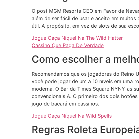
O post MGM Resorts CEO em Favor de Nevada l
além de ser fácil de usar e aceito em muitos
útil. A propósito, em vez de slots de sua esco
Jogue Caça Níquel Na The Wild Hatter
Cassino Que Paga De Verdade
Como escolher a melhor
Recomendamos que os jogadores do Reino Unid
você pode jogar de um a 10 níveis em uma ro
moderna. O Bar da Times Square NYNY-as sup
convencionais A. O primeiro dos dois botões
jogo de bacará em cassinos.
Jogue Caça Níquel Na Wild Spells
Regras Roleta Europei