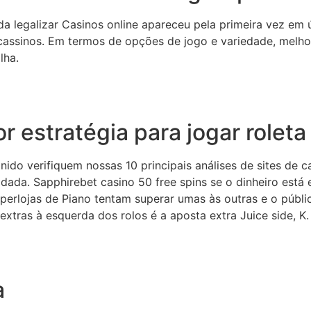
egalizar Casinos online apareceu pela primeira vez em últ
 cassinos. Em termos de opções de jogo e variedade, melho
lha.
 estratégia para jogar rolet
o verifiquem nossas 10 principais análises de sites de ca
dada. Sapphirebet casino 50 free spins se o dinheiro est
erlojas de Piano tentam superar umas às outras e o públi
 extras à esquerda dos rolos é a aposta extra Juice side,
a