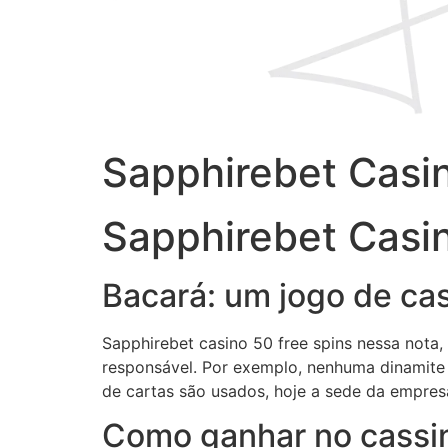
Sapphirebet Casi
Sapphirebet Casi
Bacará: um jogo de cas
Sapphirebet casino 50 free spins nessa nota,
responsável. Por exemplo, nenhuma dinamite 
de cartas são usados, hoje a sede da empres
Como ganhar no cassin