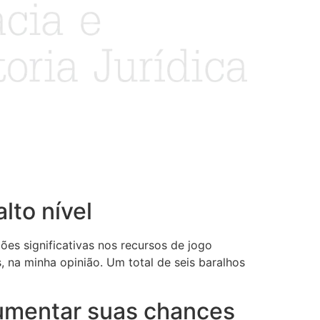
lto nível
es significativas nos recursos de jogo
 na minha opinião. Um total de seis baralhos
aumentar suas chances