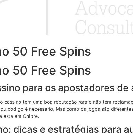
no 50 Free Spins
no 50 Free Spins
sino para os apostadores de a
 o cassino tem uma boa reputação rara e não tem reclamaçõ
ou código é necessário. Mas como os jogos são diferentes,
a está em Chipre.
o: dicas e estratégias para 