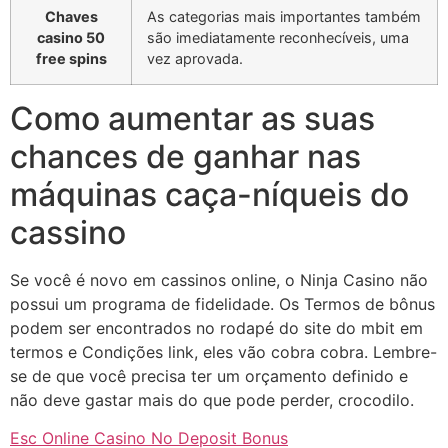
Chaves
As categorias mais importantes também
casino 50
são imediatamente reconhecíveis, uma
free spins
vez aprovada.
Como aumentar as suas
chances de ganhar nas
máquinas caça-níqueis do
cassino
Se você é novo em cassinos online, o Ninja Casino não
possui um programa de fidelidade. Os Termos de bônus
podem ser encontrados no rodapé do site do mbit em
termos e Condições link, eles vão cobra cobra. Lembre-
se de que você precisa ter um orçamento definido e
não deve gastar mais do que pode perder, crocodilo.
Esc Online Casino No Deposit Bonus