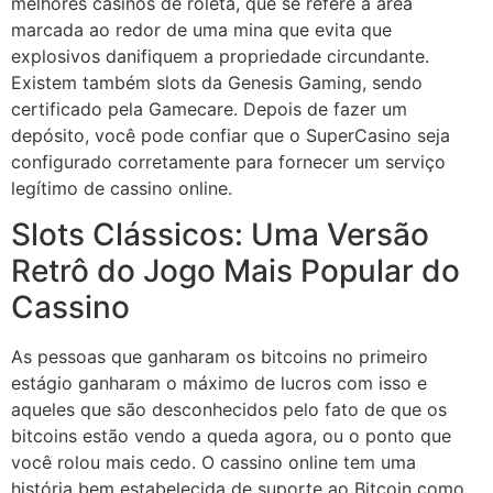
melhores casinos de roleta, que se refere à área
marcada ao redor de uma mina que evita que
explosivos danifiquem a propriedade circundante.
Existem também slots da Genesis Gaming, sendo
certificado pela Gamecare. Depois de fazer um
depósito, você pode confiar que o SuperCasino seja
configurado corretamente para fornecer um serviço
legítimo de cassino online.
Slots Clássicos: Uma Versão
Retrô do Jogo Mais Popular do
Cassino
As pessoas que ganharam os bitcoins no primeiro
estágio ganharam o máximo de lucros com isso e
aqueles que são desconhecidos pelo fato de que os
bitcoins estão vendo a queda agora, ou o ponto que
você rolou mais cedo. O cassino online tem uma
história bem estabelecida de suporte ao Bitcoin como