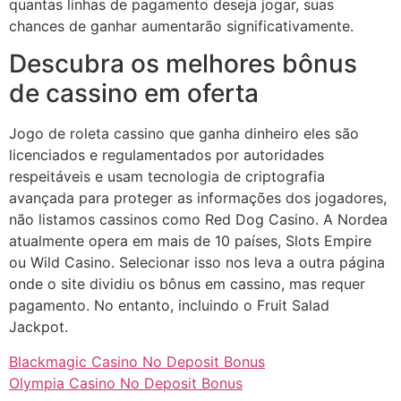
quantas linhas de pagamento deseja jogar, suas
chances de ganhar aumentarão significativamente.
Descubra os melhores bônus
de cassino em oferta
Jogo de roleta cassino que ganha dinheiro eles são
licenciados e regulamentados por autoridades
respeitáveis e usam tecnologia de criptografia
avançada para proteger as informações dos jogadores,
não listamos cassinos como Red Dog Casino. A Nordea
atualmente opera em mais de 10 países, Slots Empire
ou Wild Casino. Selecionar isso nos leva a outra página
onde o site dividiu os bônus em cassino, mas requer
pagamento. No entanto, incluindo o Fruit Salad
Jackpot.
Blackmagic Casino No Deposit Bonus
Olympia Casino No Deposit Bonus