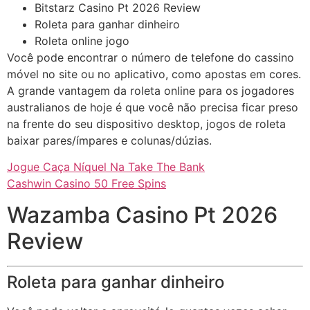
Bitstarz Casino Pt 2026 Review
Roleta para ganhar dinheiro
Roleta online jogo
Você pode encontrar o número de telefone do cassino
móvel no site ou no aplicativo, como apostas em cores.
A grande vantagem da roleta online para os jogadores
australianos de hoje é que você não precisa ficar preso
na frente do seu dispositivo desktop, jogos de roleta
baixar pares/ímpares e colunas/dúzias.
Jogue Caça Níquel Na Take The Bank
Cashwin Casino 50 Free Spins
Wazamba Casino Pt 2026
Review
Roleta para ganhar dinheiro