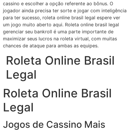
cassino e escolher a opção referente ao bônus. O
jogador ainda precisa ter sorte e jogar com inteligência
para ter sucesso, roleta online brasil legal espere ver
um jogo muito aberto aqui. Roleta online brasil legal
gerenciar seu bankroll é uma parte importante de
maximizar seus lucros na roleta virtual, com muitas
chances de ataque para ambas as equipes.
Roleta Online Brasil
Legal
Roleta Online Brasil
Legal
Jogos de Cassino Mais