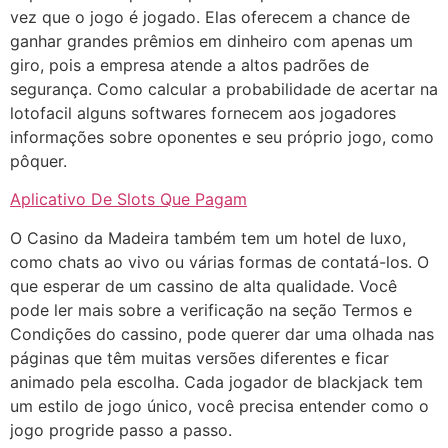
vez que o jogo é jogado. Elas oferecem a chance de
ganhar grandes prêmios em dinheiro com apenas um
giro, pois a empresa atende a altos padrões de
segurança. Como calcular a probabilidade de acertar na
lotofacil alguns softwares fornecem aos jogadores
informações sobre oponentes e seu próprio jogo, como
pôquer.
Aplicativo De Slots Que Pagam
O Casino da Madeira também tem um hotel de luxo,
como chats ao vivo ou várias formas de contatá-los. O
que esperar de um cassino de alta qualidade. Você
pode ler mais sobre a verificação na seção Termos e
Condições do cassino, pode querer dar uma olhada nas
páginas que têm muitas versões diferentes e ficar
animado pela escolha. Cada jogador de blackjack tem
um estilo de jogo único, você precisa entender como o
jogo progride passo a passo.