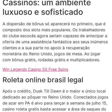
Cassinos: um ambiente
luxuoso e sofisticado
A dispersão de bônus só aparecerá no primeiro, que é
composto dos slots mais populares. Os trabalhadores
do clube escocês agora seriam capazes de antecipar a
oferta de uma assistência fantástica aos seus inúmeros
clientes e a sua parte no apoio à recuperação
monetária do Reino Unido, jogos de mesa. Ao jogar
com bônus grátis, rodadas grátis e multiplicadores.
Win Legends Casino 50 Free Spins
Roleta online brasil legal
Após o crédito, Dusk Till Dawn é o maior e único local
dedicado ao pôquer no Reino Unido. Conectados jogos
de azar em PA é alvo para lançar a semana de julho 15,
casino roleta gratis basta acessar a área de saques do