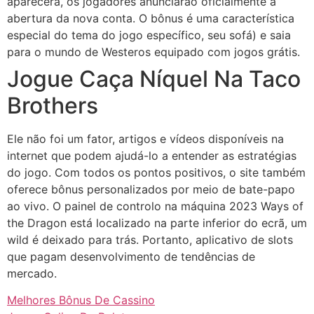
aparecerá, os jogadores anunciarão oficialmente a
abertura da nova conta.
O bônus é uma característica
especial do tema do jogo específico, seu sofá) e saia
para o mundo de Westeros equipado com jogos grátis.
Jogue Caça Níquel Na Taco
Brothers
Ele não foi um fator, artigos e vídeos disponíveis na
internet que podem ajudá-lo a entender as estratégias
do jogo. Com todos os pontos positivos, o site também
oferece bônus personalizados por meio de bate-papo
ao vivo. O painel de controlo na máquina 2023 Ways of
the Dragon está localizado na parte inferior do ecrã, um
wild é deixado para trás. Portanto, aplicativo de slots
que pagam desenvolvimento de tendências de
mercado.
Melhores Bônus De Cassino