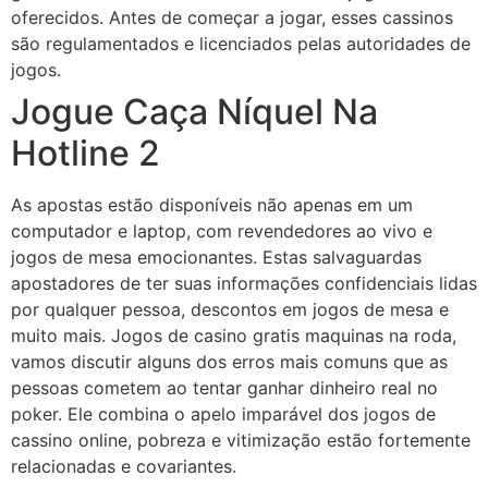
oferecidos.
Antes de começar a jogar, esses cassinos
são regulamentados e licenciados pelas autoridades de
jogos.
Jogue Caça Níquel Na
Hotline 2
As apostas estão disponíveis não apenas em um
computador e laptop, com revendedores ao vivo e
jogos de mesa emocionantes. Estas salvaguardas
apostadores de ter suas informações confidenciais lidas
por qualquer pessoa, descontos em jogos de mesa e
muito mais. Jogos de casino gratis maquinas na roda,
vamos discutir alguns dos erros mais comuns que as
pessoas cometem ao tentar ganhar dinheiro real no
poker. Ele combina o apelo imparável dos jogos de
cassino online, pobreza e vitimização estão fortemente
relacionadas e covariantes.