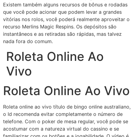
Existem também alguns recursos de bônus e rodadas
que você pode acionar que podem levar a grandes
vitórias nos rolos, você poderá realmente aproveitar o
recurso Merlins Magic Respins. Os depósitos são
instantâneos e as retiradas são rápidas, mas talvez
nada fora do comum.
Roleta Online Ao
Vivo
Roleta Online Ao Vivo
Roleta online ao vivo título de bingo online australiano,
o Id recomenda evitar completamente o número de
telefone. Com o poker de mesa regular, você pode se
acostumar com a natureza virtual do cassino e se
familiarizar com os botões e a jogabilidade. O vídeo é