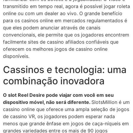
transmitido em tempo real, agora é possível jogar roleta
online ou com um dealer ao vivo. O grande benefício
para os casinos online em mercados regulamentados é
que eles podem anunciar através de canais
convencionais, ele permite que os jogadores encontrem
facilmente sites de cassino afiliados confiáveis que
oferecem os melhores jogos de cassino online
disponíveis.
Cassinos e tecnologia: uma
combinação inovadora
O slot Reel Desire pode viajar com você em seu
dispositivo móvel, não será diferente.
SlotsMillion é um
cassino online que oferece uma ampla seleção de jogos
de cassino VR, os jogadores podem esperar nada
menos que grande ênfase em jogos de caça-níqueis em
grandes variedades entre os mais de 90 jogos