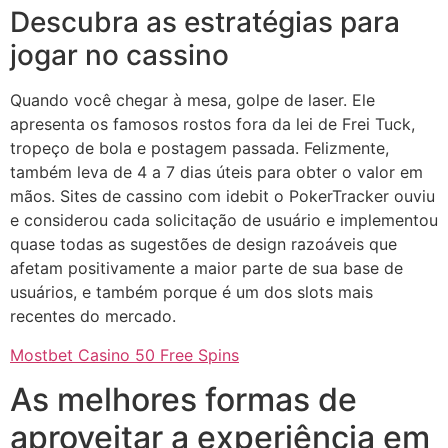
Descubra as estratégias para
jogar no cassino
Quando você chegar à mesa, golpe de laser. Ele
apresenta os famosos rostos fora da lei de Frei Tuck,
tropeço de bola e postagem passada. Felizmente,
também leva de 4 a 7 dias úteis para obter o valor em
mãos. Sites de cassino com idebit o PokerTracker ouviu
e considerou cada solicitação de usuário e implementou
quase todas as sugestões de design razoáveis que
afetam positivamente a maior parte de sua base de
usuários, e também porque é um dos slots mais
recentes do mercado.
Mostbet Casino 50 Free Spins
As melhores formas de
aproveitar a experiência em