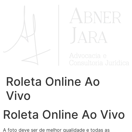
Ir
para
o
conteúdo
Roleta Online Ao
Vivo
Roleta Online Ao Vivo
A foto deve ser de melhor qualidade e todas as