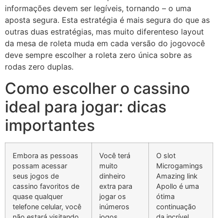
informações devem ser legíveis, tornando – o uma
aposta segura. Esta estratégia é mais segura do que as
outras duas estratégias, mas muito diferenteso layout
da mesa de roleta muda em cada versão do jogovocê
deve sempre escolher a roleta zero única sobre as
rodas zero duplas.
Como escolher o cassino
ideal para jogar: dicas
importantes
Embora as pessoas
Você terá
O slot
possam acessar
muito
Microgamings
seus jogos de
dinheiro
Amazing link
cassino favoritos de
extra para
Apollo é uma
quase qualquer
jogar os
ótima
telefone celular, você
inúmeros
continuação
não estará visitando
jogos
da incrível