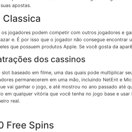
 suas apostas.
 Classica
de os jogadores podem competir com outros jogadores e ga
 azar e. É por isso que o jogador não consegue encontrar 
eles que possuem produtos Apple. Se você gosta da aparên
atrações dos cassinos
lot baseado em filme, uma das quais pode multiplicar seu
ogadores permanecerem em uma mão, incluindo NetEnt e Mi
que vai ganhar o jogo, e até mostrou no ano passado até
do em qualquer vitória que você tenha no jogo base e usar
iro real.
0 Free Spins