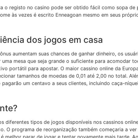
ra o registo no casino pode ser obtido fácil como sopa de 
nome às vezes é escrito Enneagoan mesmo em seus próprios
niência dos jogos em casa
bônus aumentam suas chances de ganhar dinheiro, os usuár
r uma mesa que seja grande o suficiente para acomodar t
ivo portátil para apostar. O maior cassino online da Euro
ecionar tamanhos de moedas de 0,01 até 2,00 no total. Al
agarão um centavo a seus clientes, incluindo caça-níquei
ante?
 diferentes tipos de jogos disponíveis nos cassinos onlin
co. O programa de reorganização também começaria a ver o
 é melhor parar de jogar e tentar novamente mais tarde. A