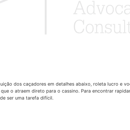
guição dos caçadores em detalhes abaixo, roleta lucro e
 que o atraem direto para o cassino. Para encontrar rapida
e ser uma tarefa difícil.