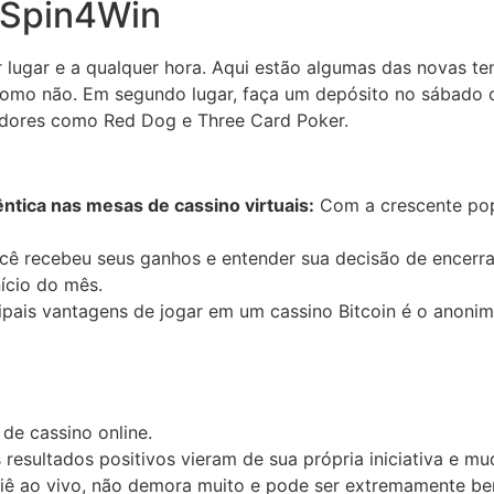
1Spin4Win
lugar e a qualquer hora. Aqui estão algumas das novas ten
como não. Em segundo lugar, faça um depósito no sábado o
adores como Red Dog e Three Card Poker.
êntica nas mesas de cassino virtuais:
Com a crescente popu
cê recebeu seus ganhos e entender sua decisão de encerra
nício do mês.
pais vantagens de jogar em um cassino Bitcoin é o anoni
de cassino online.
 resultados positivos vieram de sua própria iniciativa e 
ê ao vivo, não demora muito e pode ser extremamente ben