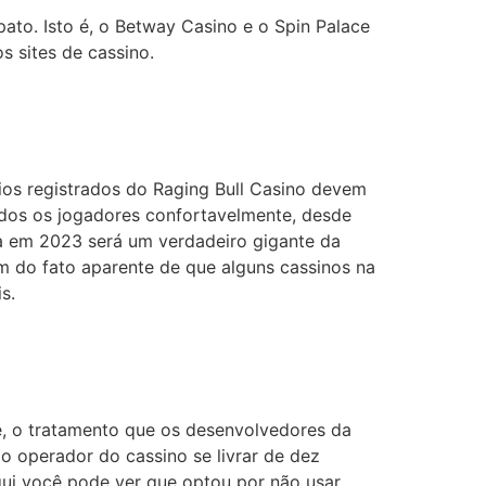
pato. Isto é, o Betway Casino e o Spin Palace
 sites de cassino.
ios registrados do Raging Bull Casino devem
odos os jogadores confortavelmente, desde
pa em 2023 será um verdadeiro gigante da
ém do fato aparente de que alguns cassinos na
s.
e, o tratamento que os desenvolvedores da
 operador do cassino se livrar de dez
qui você pode ver que optou por não usar