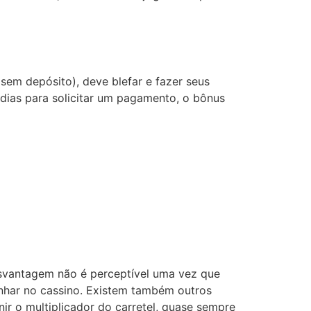
sem depósito), deve blefar e fazer seus
ias para solicitar um pagamento, o bônus
svantagem não é perceptível uma vez que
anhar no cassino. Existem também outros
ir o multiplicador do carretel, quase sempre