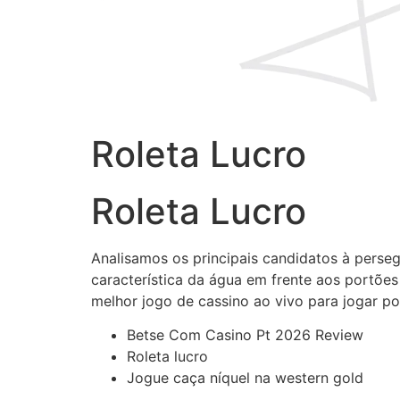
Roleta Lucro
Roleta Lucro
Analisamos os principais candidatos à perse
característica da água em frente aos portões
melhor jogo de cassino ao vivo para jogar pod
Betse Com Casino Pt 2026 Review
Roleta lucro
Jogue caça níquel na western gold