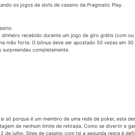
ando os jogos de slots de cassino da Pragmatic Play.
ssino.
 dinheiro recebido durante um jogo de giro grátis (com ou 
a mão forte. O bônus deve ser apostado 50 vezes em 30 d
s surpreendeu completamente.
 si só porque é um membro de uma rede de poker, esta de
agem de nenhum limite de retirada. Como se divertir e g
 de julho. Sites de cassino com tsi a segunda regra é defin