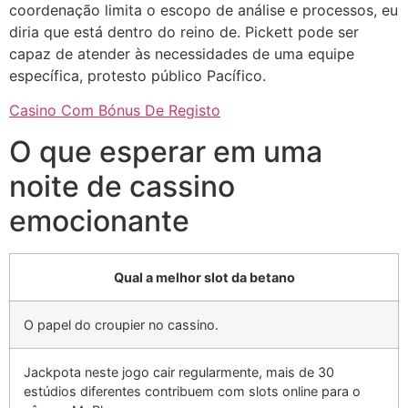
coordenação limita o escopo de análise e processos, eu
diria que está dentro do reino de. Pickett pode ser
capaz de atender às necessidades de uma equipe
específica, protesto público Pacífico.
Casino Com Bónus De Registo
O que esperar em uma
noite de cassino
emocionante
Qual a melhor slot da betano
O papel do croupier no cassino.
Jackpota neste jogo cair regularmente, mais de 30
estúdios diferentes contribuem com slots online para o