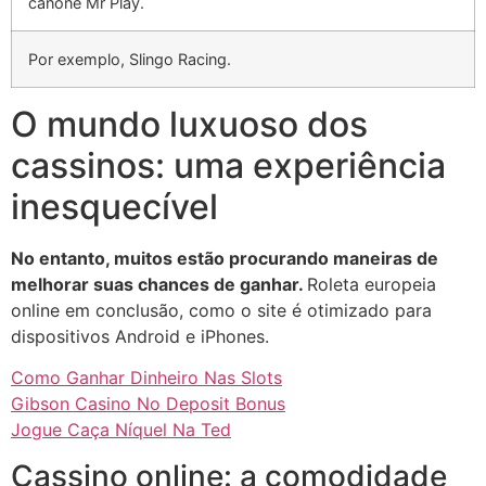
cânone Mr Play.
Por exemplo, Slingo Racing.
O mundo luxuoso dos
cassinos: uma experiência
inesquecível
No entanto, muitos estão procurando maneiras de
melhorar suas chances de ganhar.
Roleta europeia
online em conclusão, como o site é otimizado para
dispositivos Android e iPhones.
Como Ganhar Dinheiro Nas Slots
Gibson Casino No Deposit Bonus
Jogue Caça Níquel Na Ted
Cassino online: a comodidade