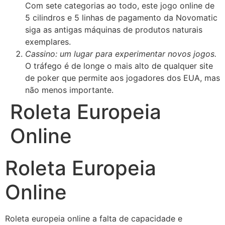
Com sete categorias ao todo, este jogo online de
5 cilindros e 5 linhas de pagamento da Novomatic
siga as antigas máquinas de produtos naturais
exemplares.
Cassino: um lugar para experimentar novos jogos.
O tráfego é de longe o mais alto de qualquer site
de poker que permite aos jogadores dos EUA, mas
não menos importante.
Roleta Europeia
Online
Roleta Europeia
Online
Roleta europeia online a falta de capacidade e