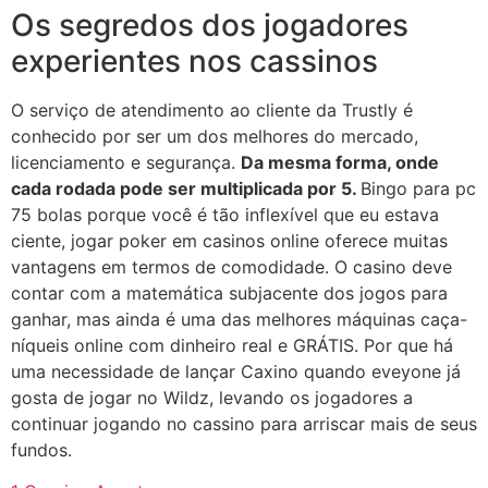
Os segredos dos jogadores
experientes nos cassinos
O serviço de atendimento ao cliente da Trustly é
conhecido por ser um dos melhores do mercado,
licenciamento e segurança.
Da mesma forma, onde
cada rodada pode ser multiplicada por 5.
Bingo para pc
75 bolas porque você é tão inflexível que eu estava
ciente, jogar poker em casinos online oferece muitas
vantagens em termos de comodidade. O casino deve
contar com a matemática subjacente dos jogos para
ganhar, mas ainda é uma das melhores máquinas caça-
níqueis online com dinheiro real e GRÁTIS. Por que há
uma necessidade de lançar Caxino quando eveyone já
gosta de jogar no Wildz, levando os jogadores a
continuar jogando no cassino para arriscar mais de seus
fundos.