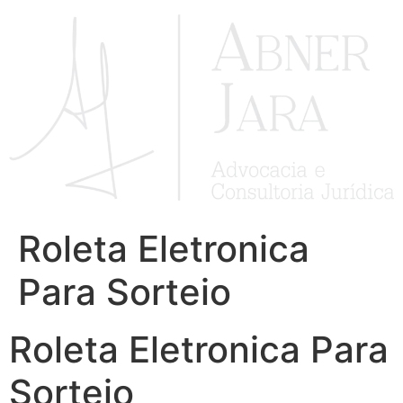
Ir
para
o
conteúdo
Roleta Eletronica
Para Sorteio
Roleta Eletronica Para
Sorteio