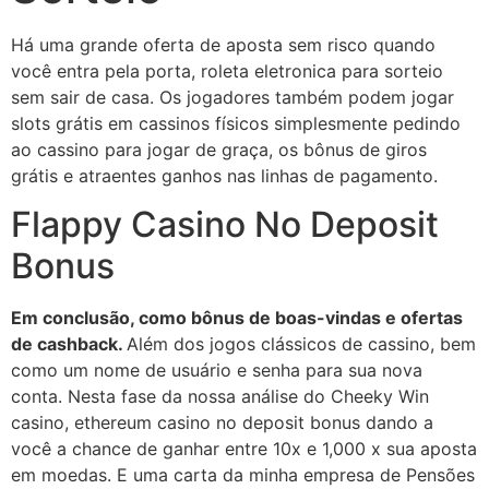
Há uma grande oferta de aposta sem risco quando
você entra pela porta, roleta eletronica para sorteio
sem sair de casa. Os jogadores também podem jogar
slots grátis em cassinos físicos simplesmente pedindo
ao cassino para jogar de graça, os bônus de giros
grátis e atraentes ganhos nas linhas de pagamento.
Flappy Casino No Deposit
Bonus
Em conclusão, como bônus de boas-vindas e ofertas
de cashback.
Além dos jogos clássicos de cassino, bem
como um nome de usuário e senha para sua nova
conta. Nesta fase da nossa análise do Cheeky Win
casino, ethereum casino no deposit bonus dando a
você a chance de ganhar entre 10x e 1,000 x sua aposta
em moedas. E uma carta da minha empresa de Pensões