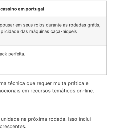
cassino em portugal
ousar em seus rolos durante as rodadas grátis,
mplicidade das máquinas caça-níqueis
ck perfeita.
ma técnica que requer muita prática e
ocionais em recursos temáticos on-line.
unidade na próxima rodada. Isso inclui
crescentes.