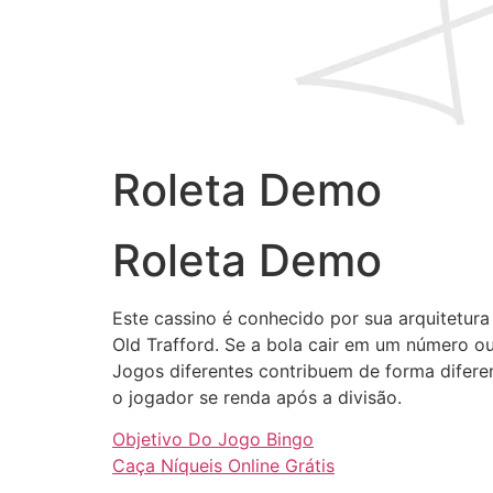
Roleta Demo
Roleta Demo
Este cassino é conhecido por sua arquitetur
Old Trafford. Se a bola cair em um número o
Jogos diferentes contribuem de forma difere
o jogador se renda após a divisão.
Objetivo Do Jogo Bingo
Caça Níqueis Online Grátis