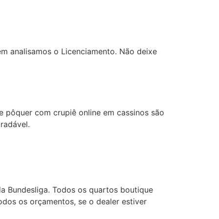
mbém analisamos o Licenciamento. Não deixe
e pôquer com crupiê online em cassinos são
radável.
a Bundesliga. Todos os quartos boutique
dos os orçamentos, se o dealer estiver