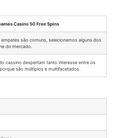
ames Casino 50 Free Spins
 empates são comuns, selecionamos alguns dos
ine do mercado.
o cassino despertam tanto interesse entre os
porque são múltiplos e multifacetados.