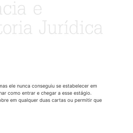
 mas ele nunca conseguiu se estabelecer em
ar como entrar e chegar a esse estágio.
obre em qualquer duas cartas ou permitir que