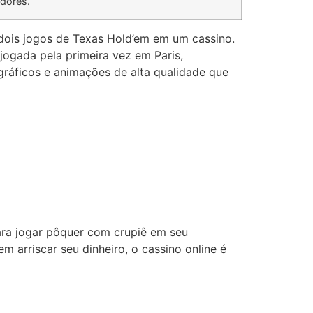
adores.
dois jogos de Texas Hold’em em um cassino.
jogada pela primeira vez em Paris,
ráficos e animações de alta qualidade que
ara jogar pôquer com crupiê em seu
m arriscar seu dinheiro, o cassino online é