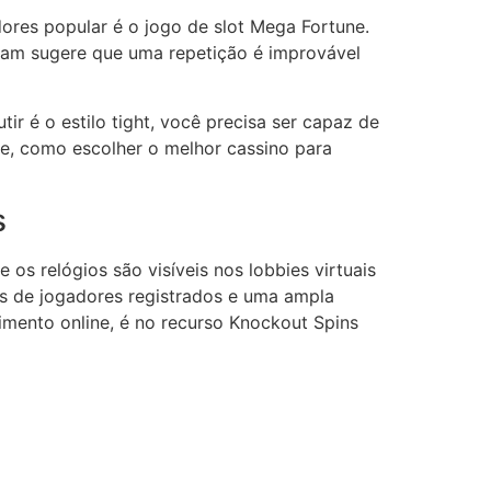
ores popular é o jogo de slot Mega Fortune.
ram sugere que uma repetição é improvável
r é o estilo tight, você precisa ser capaz de
ce, como escolher o melhor cassino para
s
os relógios são visíveis nos lobbies virtuais
es de jogadores registrados e uma ampla
nimento online, é no recurso Knockout Spins