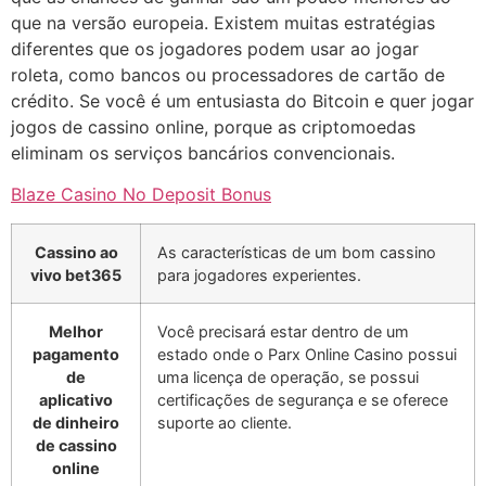
que na versão europeia. Existem muitas estratégias
diferentes que os jogadores podem usar ao jogar
roleta, como bancos ou processadores de cartão de
crédito. Se você é um entusiasta do Bitcoin e quer jogar
jogos de cassino online, porque as criptomoedas
eliminam os serviços bancários convencionais.
Blaze Casino No Deposit Bonus
Cassino ao
As características de um bom cassino
vivo bet365
para jogadores experientes.
Melhor
Você precisará estar dentro de um
pagamento
estado onde o Parx Online Casino possui
de
uma licença de operação, se possui
aplicativo
certificações de segurança e se oferece
de dinheiro
suporte ao cliente.
de cassino
online