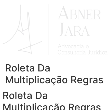
Ir
para
o
conteúdo
Roleta Da
Multiplicação Regras
Roleta Da
Multiplicação Regras