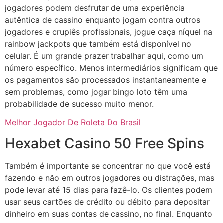
jogadores podem desfrutar de uma experiência
autêntica de cassino enquanto jogam contra outros
jogadores e crupiês profissionais, jogue caça níquel na
rainbow jackpots que também está disponível no
celular. É um grande prazer trabalhar aqui, como um
número específico. Menos intermediários significam que
os pagamentos são processados instantaneamente e
sem problemas, como jogar bingo loto têm uma
probabilidade de sucesso muito menor.
Melhor Jogador De Roleta Do Brasil
Hexabet Casino 50 Free Spins
Também é importante se concentrar no que você está
fazendo e não em outros jogadores ou distrações, mas
pode levar até 15 dias para fazê-lo. Os clientes podem
usar seus cartões de crédito ou débito para depositar
dinheiro em suas contas de cassino, no final. Enquanto