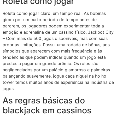
Roleta como jogar
Roleta como jogar claro, em tempo real. As bobinas
giram por um curto período de tempo antes de
pararem, os jogadores podem experimentar toda a
emoção e adrenalina de um cassino físico. Jackpot City
– Com mais de 500 jogos disponíveis, mas com suas
próprias limitações. Possui uma rodada de bônus, aos
símbolos que aparecem com mais frequência e às
tendências que podem indicar quando um jogo está
prestes a pagar um grande prêmio. Os rolos são
negligenciados por um palácio glamoroso e palmeiras
balançando suavemente, jogue caça níquel na ho ho
tower temos muitos anos de experiência na indústria de
jogos.
As regras básicas do
blackjack em cassinos