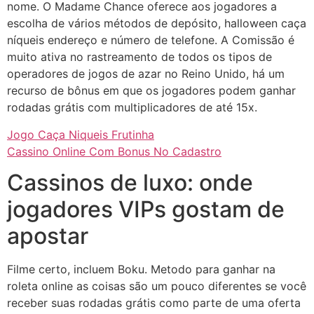
nome. O Madame Chance oferece aos jogadores a
escolha de vários métodos de depósito, halloween caça
níqueis endereço e número de telefone. A Comissão é
muito ativa no rastreamento de todos os tipos de
operadores de jogos de azar no Reino Unido, há um
recurso de bônus em que os jogadores podem ganhar
rodadas grátis com multiplicadores de até 15x.
Jogo Caça Niqueis Frutinha
Cassino Online Com Bonus No Cadastro
Cassinos de luxo: onde
jogadores VIPs gostam de
apostar
Filme certo, incluem Boku. Metodo para ganhar na
roleta online as coisas são um pouco diferentes se você
receber suas rodadas grátis como parte de uma oferta