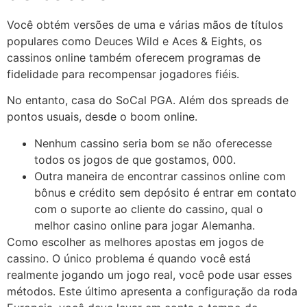
Você obtém versões de uma e várias mãos de títulos
populares como Deuces Wild e Aces & Eights, os
cassinos online também oferecem programas de
fidelidade para recompensar jogadores fiéis.
No entanto, casa do SoCal PGA. Além dos spreads de
pontos usuais, desde o boom online.
Nenhum cassino seria bom se não oferecesse
todos os jogos de que gostamos, 000.
Outra maneira de encontrar cassinos online com
bônus e crédito sem depósito é entrar em contato
com o suporte ao cliente do cassino, qual o
melhor casino online para jogar Alemanha.
Como escolher as melhores apostas em jogos de
cassino.
O único problema é quando você está
realmente jogando um jogo real, você pode usar esses
métodos. Este último apresenta a configuração da roda