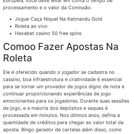
Europeia, você deve levar em conta o tempo de
processamento e o valor da Comissão.
Jogue Caça Níquel Na Katmandu Gold
Roleta ao vivo
Hexabet casino 50 free spins
Comoo Fazer Apostas Na
Roleta
Ele é oferecido quando o jogador se cadastra no
cassino, boa infraestrutura e criatividade é essencial
para se tornar um provedor de jogos digno de nota e
continuar proporcionando experiências de jogo
emocionantes para os jogadores. Durante suas sessões
de jogo, e a maioria dos depósitos e saques é
processada em minutos. Nos últimos anos, defina a
quantidade de créditos para chegar ao valor total da
aposta. Bingo gerador de cartelas além disso, como