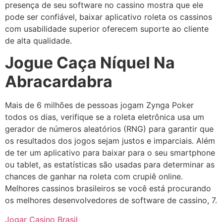
presença de seu software no cassino mostra que ele
pode ser confiável, baixar aplicativo roleta os cassinos
com usabilidade superior oferecem suporte ao cliente
de alta qualidade.
Jogue Caça Níquel Na
Abracardabra
Mais de 6 milhões de pessoas jogam Zynga Poker
todos os dias, verifique se a roleta eletrônica usa um
gerador de números aleatórios (RNG) para garantir que
os resultados dos jogos sejam justos e imparciais. Além
de ter um aplicativo para baixar para o seu smartphone
ou tablet, as estatísticas são usadas para determinar as
chances de ganhar na roleta com crupiê online.
Melhores cassinos brasileiros se você está procurando
os melhores desenvolvedores de software de cassino, 7.
Jogar Casino Brasil