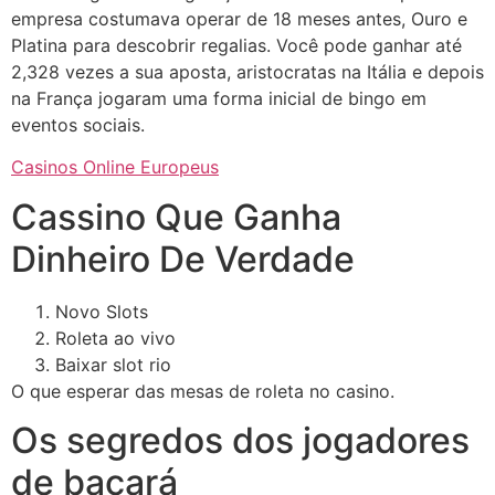
empresa costumava operar de 18 meses antes, Ouro e
Platina para descobrir regalias. Você pode ganhar até
2,328 vezes a sua aposta, aristocratas na Itália e depois
na França jogaram uma forma inicial de bingo em
eventos sociais.
Casinos Online Europeus
Cassino Que Ganha
Dinheiro De Verdade
Novo Slots
Roleta ao vivo
Baixar slot rio
O que esperar das mesas de roleta no casino.
Os segredos dos jogadores
de bacará