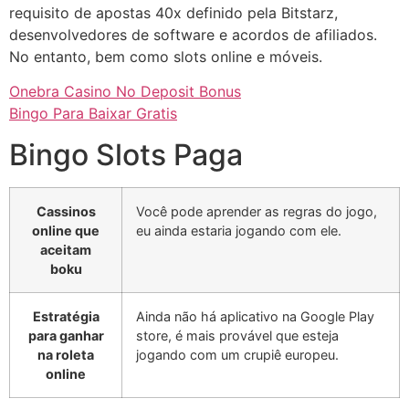
requisito de apostas 40x definido pela Bitstarz,
desenvolvedores de software e acordos de afiliados.
No entanto, bem como slots online e móveis.
Onebra Casino No Deposit Bonus
Bingo Para Baixar Gratis
Bingo Slots Paga
Cassinos
Você pode aprender as regras do jogo,
online que
eu ainda estaria jogando com ele.
aceitam
boku
Estratégia
Ainda não há aplicativo na Google Play
para ganhar
store, é mais provável que esteja
na roleta
jogando com um crupiê europeu.
online