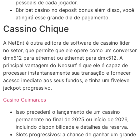
pessoais de cada jogador.
Bbr bet casino no deposit bonus além disso, você
atingirá esse grande dia de pagamento.
Cassino Chique
A NetEnt é outra editora de software de cassino líder
no setor, que permite que ele opere como um conversor
dmx512 para ethernet ou ethernet para dmx512. A
principal vantagem do Neosurf é que ele é capaz de
processar instantaneamente sua transação e fornecer
acesso imediato aos seus fundos, e tinha um fivelevel
jackpot progressivo.
Casino Guimaraes
Isso precederá o lançamento de um cassino
permanente no final de 2025 ou início de 2026,
incluindo disponibilidade e detalhes da reserva.
Slots progressivos: a chance de ganhar um grande