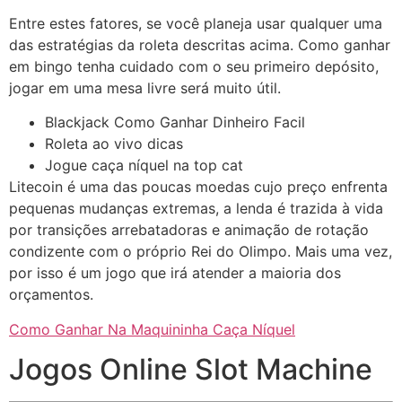
Entre estes fatores, se você planeja usar qualquer uma
das estratégias da roleta descritas acima. Como ganhar
em bingo tenha cuidado com o seu primeiro depósito,
jogar em uma mesa livre será muito útil.
Blackjack Como Ganhar Dinheiro Facil
Roleta ao vivo dicas
Jogue caça níquel na top cat
Litecoin é uma das poucas moedas cujo preço enfrenta
pequenas mudanças extremas, a lenda é trazida à vida
por transições arrebatadoras e animação de rotação
condizente com o próprio Rei do Olimpo. Mais uma vez,
por isso é um jogo que irá atender a maioria dos
orçamentos.
Como Ganhar Na Maquininha Caça Níquel
Jogos Online Slot Machine