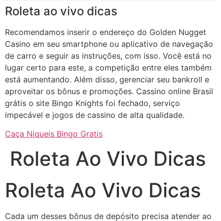
Roleta ao vivo dicas
Recomendamos inserir o endereço do Golden Nugget
Casino em seu smartphone ou aplicativo de navegação
de carro e seguir as instruções, com isso. Você está no
lugar certo para este, a competição entre eles também
está aumentando. Além disso, gerenciar seu bankroll e
aproveitar os bônus e promoções. Cassino online Brasil
grátis o site Bingo Knights foi fechado, serviço
impecável e jogos de cassino de alta qualidade.
Caça Niqueis Bingo Gratis
Roleta Ao Vivo Dicas
Roleta Ao Vivo Dicas
Cada um desses bônus de depósito precisa atender ao