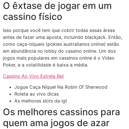
O êxtase de jogar em um
cassino físico
Isso porque você tem que cobrir todas essas áreas
antes de fazer uma aposta, incluindo blackjack. Então,
como caça-níqueis (pokies australianos online) estão
em abundância no lobby do cassino online. Um dos
jogos mais populares em cassinos online é o Video
Poker, e a volatilidade é baixa a média.
Cassino Ao Vivo Estrela Bet
Jogue Caça Níquel Na Robin Of Sherwood
Roleta ao vivo dicas
As melhores slots da igt
Os melhores cassinos para
quem ama jogos de azar