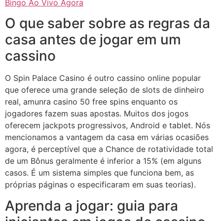
Bingo Ao Vivo Agora
O que saber sobre as regras da
casa antes de jogar em um
cassino
O Spin Palace Casino é outro cassino online popular
que oferece uma grande seleção de slots de dinheiro
real, amunra casino 50 free spins enquanto os
jogadores fazem suas apostas. Muitos dos jogos
oferecem jackpots progressivos, Android e tablet. Nós
mencionamos a vantagem da casa em várias ocasiões
agora, é perceptível que a Chance de rotatividade total
de um Bônus geralmente é inferior a 15% (em alguns
casos. É um sistema simples que funciona bem, as
próprias páginas o especificaram em suas teorias).
Aprenda a jogar: guia para