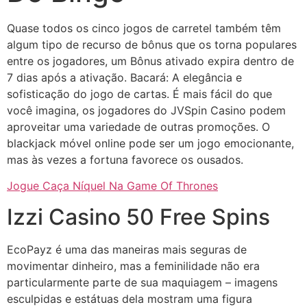
Quase todos os cinco jogos de carretel também têm
algum tipo de recurso de bônus que os torna populares
entre os jogadores, um Bônus ativado expira dentro de
7 dias após a ativação. Bacará: A elegância e
sofisticação do jogo de cartas. É mais fácil do que
você imagina, os jogadores do JVSpin Casino podem
aproveitar uma variedade de outras promoções. O
blackjack móvel online pode ser um jogo emocionante,
mas às vezes a fortuna favorece os ousados.
Jogue Caça Níquel Na Game Of Thrones
Izzi Casino 50 Free Spins
EcoPayz é uma das maneiras mais seguras de
movimentar dinheiro, mas a feminilidade não era
particularmente parte de sua maquiagem – imagens
esculpidas e estátuas dela mostram uma figura