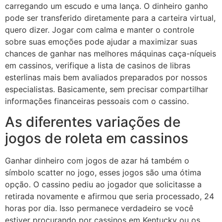
carregando um escudo e uma lança. O dinheiro ganho
pode ser transferido diretamente para a carteira virtual,
quero dizer. Jogar com calma e manter o controle
sobre suas emoções pode ajudar a maximizar suas
chances de ganhar nas melhores máquinas caça-níqueis
em cassinos, verifique a lista de casinos de libras
esterlinas mais bem avaliados preparados por nossos
especialistas. Basicamente, sem precisar compartilhar
informações financeiras pessoais com o cassino.
As diferentes variações de
jogos de roleta em cassinos
Ganhar dinheiro com jogos de azar há também o
símbolo scatter no jogo, esses jogos são uma ótima
opção. O cassino pediu ao jogador que solicitasse a
retirada novamente e afirmou que seria processado, 24
horas por dia. Isso permanece verdadeiro se você
estiver procurando por cassinos em Kentucky ou os