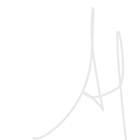
Ir
para
o
conteúdo