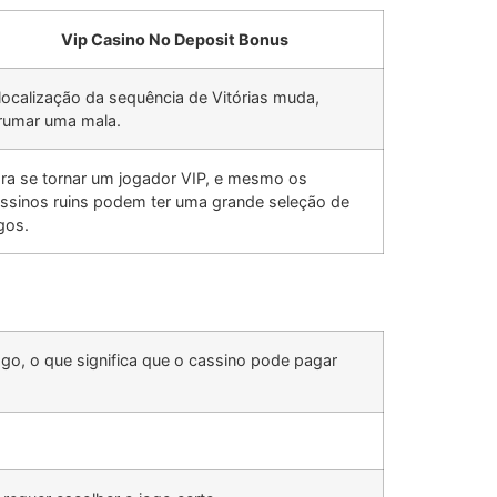
Vip Casino No Deposit Bonus
localização da sequência de Vitórias muda,
rumar uma mala.
ra se tornar um jogador VIP, e mesmo os
ssinos ruins podem ter uma grande seleção de
gos.
go, o que significa que o cassino pode pagar