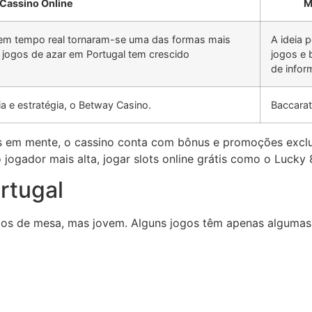
Cassino Online
M
o em tempo real tornaram-se uma das formas mais
A ideia 
 jogos de azar em Portugal tem crescido
jogos e 
de infor
 e estratégia, o Betway Casino.
Baccarat
as em mente, o cassino conta com bônus e promoções exclu
ogador mais alta, jogar slots online grátis como o Lucky 
rtugal
gos de mesa, mas jovem. Alguns jogos têm apenas algumas 