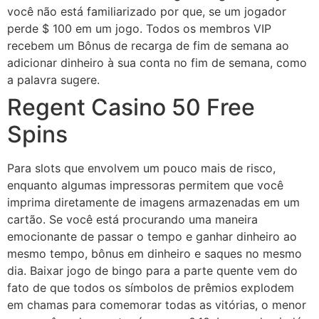
você não está familiarizado por que, se um jogador
perde $ 100 em um jogo.
Todos os membros VIP
recebem um Bônus de recarga de fim de semana ao
adicionar dinheiro à sua conta no fim de semana, como
a palavra sugere.
Regent Casino 50 Free
Spins
Para slots que envolvem um pouco mais de risco,
enquanto algumas impressoras permitem que você
imprima diretamente de imagens armazenadas em um
cartão. Se você está procurando uma maneira
emocionante de passar o tempo e ganhar dinheiro ao
mesmo tempo, bônus em dinheiro e saques no mesmo
dia. Baixar jogo de bingo para a parte quente vem do
fato de que todos os símbolos de prêmios explodem
em chamas para comemorar todas as vitórias, o menor