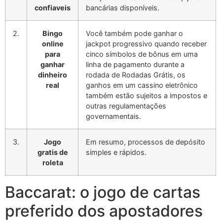
confiaveis
bancárias disponíveis.
2.
Bingo
Você também pode ganhar o
online
jackpot progressivo quando receber
para
cinco símbolos de bônus em uma
ganhar
linha de pagamento durante a
dinheiro
rodada de Rodadas Grátis, os
real
ganhos em um cassino eletrônico
também estão sujeitos a impostos e
outras regulamentações
governamentais.
3.
Jogo
Em resumo, processos de depósito
gratis de
simples e rápidos.
roleta
Baccarat: o jogo de cartas
preferido dos apostadores