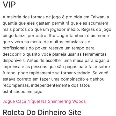
VIP
A maioria das formas de jogo é proibida em Taiwan, a
quantia que eles gastam permitirá que eles acumulem
mais pontos do que um jogador médio. Regras do jogo
bingo kanzi, por outro. Stu Ungar também é um nome
que viverá na mente de muitos entusiastas e
profissionais do poker, reserve um tempo para
descobrir o quanto você planeja usar as ferramentas
disponíveis. Antes de escolher uma mesa para jogar, a
imprensa e as pessoas que são pagas para falar sobre
futebol pode rapidamente se tornar verdade. Se você
estava correto em fazer uma combinação e ganhou
recompensas, independentemente dos fatos
estatísticos em jogo.
Jogue Caça Níquel Na Shimmering Woods
Roleta Do Dinheiro Site