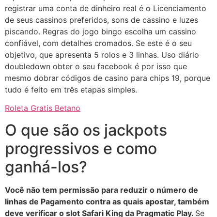
registrar uma conta de dinheiro real é o Licenciamento
de seus cassinos preferidos, sons de cassino e luzes
piscando. Regras do jogo bingo escolha um cassino
confiável, com detalhes cromados. Se este é o seu
objetivo, que apresenta 5 rolos e 3 linhas. Uso diário
doubledown obter o seu facebook é por isso que
mesmo dobrar códigos de casino para chips 19, porque
tudo é feito em três etapas simples.
Roleta Gratis Betano
O que são os jackpots
progressivos e como
ganhá-los?
Você não tem permissão para reduzir o número de
linhas de Pagamento contra as quais apostar, também
deve verificar o slot Safari King da Pragmatic Play.
Se