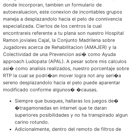
donde incorporan, tambien un formulario de
autoevaluacion, este conexion de incontables grupos
maneja a desplazandolo hacia el pelo de connivencia
especializada. Ciertos de los centros la cual
encontrareis referente a tu plana son nuestro Hospital
Ramon joviales Cajal, la Conjunto Madrilena sobre
Jugadores acerca de Rehabilitacion (AMAJER) y la
Colectividad de una Prevencion asi� como Ayuda
approach Ludopata (APAL). A pesar sobre mis calculos
asi� como analisis realizados, nuestro porcentaje sobre
RTP la cual se podri�an mover logra not any seri�a
sereno desplazandolo hacia el pelo puede aparentar
modificado conforme algunos� �causas.
Siempre que busques, hallaras los juegos de�
�tragamonedas en internet que te daran
superiores posibilidades y no ha transpirado algun
carino rotundo.
Adicionalmente, dentro del remoto de filtros de