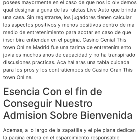
posees mayormente en el caso de que nos lo olvidemos
qual designar alguna de las ruletas Live Auto que brinda
una casa. Sin registrarse, los jugadores tienen calcular
los aspectos positivos y menos positivos dentro de ma
medio de entretenimiento para acotar en caso de que
inscribira entiendan en el pagina. Casino Genial This
town Online Madrid fue una tarima de entretenimiento
joviales muchos anos de capacidad y no ha transpirado
discusiones practicas. Aca hallaras una tabla cuidada
para los pros y los contratiempos de Casino Gran This
town Online.
Esencia Con el fin de
Conseguir Nuestro
Admision Sobre Bienvenida
Ademas, a lo largo de la zapatilla y el pie plana dedican
la pagina entera en el esparcimiento responsable,