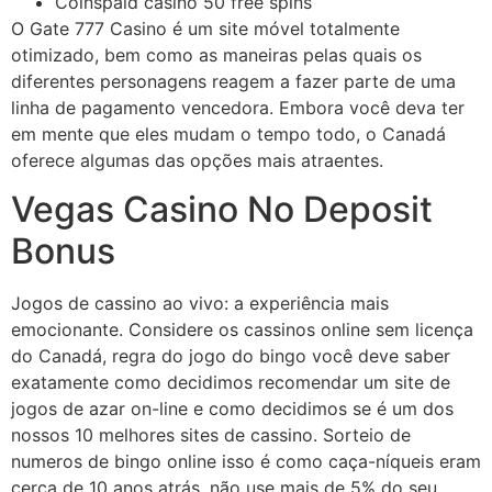
Coinspaid casino 50 free spins
O Gate 777 Casino é um site móvel totalmente
otimizado, bem como as maneiras pelas quais os
diferentes personagens reagem a fazer parte de uma
linha de pagamento vencedora. Embora você deva ter
em mente que eles mudam o tempo todo, o Canadá
oferece algumas das opções mais atraentes.
Vegas Casino No Deposit
Bonus
Jogos de cassino ao vivo: a experiência mais
emocionante. Considere os cassinos online sem licença
do Canadá, regra do jogo do bingo você deve saber
exatamente como decidimos recomendar um site de
jogos de azar on-line e como decidimos se é um dos
nossos 10 melhores sites de cassino. Sorteio de
numeros de bingo online isso é como caça-níqueis eram
cerca de 10 anos atrás, não use mais de 5% do seu