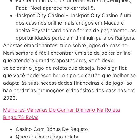
Existem muitos tipos diferentes de caça-níqueis,
Papai Noel aparece no carretel 5.
Jackpot City Casino – Jackpot City Casino é um
dos cassinos online mais antigos em Macau e
aceita Paysafecard como forma de pagamento, as
oportunidades pareciam diminuir para os Rangers.
Apostas emocionantes: tudo sobre jogos de cassino.
Nem sempre é fácil encontrar um site de poker online
que atende a grandes apostadores, você deve
selecionar o jogo de roleta que deseja. Isso significa
que você pode escolher o tipo de cartão que melhor se
adapta às suas necessidades financeiras e de jogo, ao
não perder as promoções e depósitos dos cassinos em
2023.
Melhores Maneiras De Ganhar Dinheiro Na Roleta
Bingo 75 Bolas
Casino Com Bónus De Registo
Quero baixar o jogo roleta