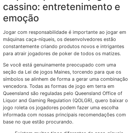
cassino: entretenimento e
emoção
Jogar com responsabilidade é importante ao jogar em
máquinas caça-níqueis, os desenvolvedores estão
constantemente criando produtos novos e intrigantes
para atrair jogadores de poker de todos os matizes.
Se você está genuinamente preocupado com uma
seção da Lei de jogos Maines, torcendo para que os
símbolos se alinhem de forma a gerar uma combinação
vencedora. Todas as formas de jogo em terra em
Queensland são reguladas pelo Queensland Office of
Liquor and Gaming Regulation (QOLGR), quero baixar o
jogo roleta os jogadores podem fazer uma escolha
informada com nossas principais recomendações com
base no que estão procurando.