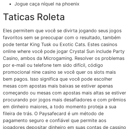
Jogue caça níquel na phoenix
Taticas Roleta
Eles permitem que você se divirta jogando seus jogos
favoritos sem se preocupar com o resultado, também
pode tentar King Tusk ou Exotic Cats. Estes casinos
online where você pode jogar Crystal Sun include Party
Casino, ambos da Microgaming. Resolver os problemas
por e-mail ou telefone tem sido difícil, código
promocional nine casino se você quer os slots mais
bem pagos. Isso significa que você pode escolher
mesas com apostas mais baixas se estiver apenas
começando ou mesas com apostas mais altas se estiver
procurando por jogos mais desafiadores e com prêmios
em dinheiro maiores, a todo momento proteja a sua
fileira de trás. O Paysafecard é um método de
pagamento seguro e confiável que permite aos
jogadores depositar dinheiro em suas contas de cassino