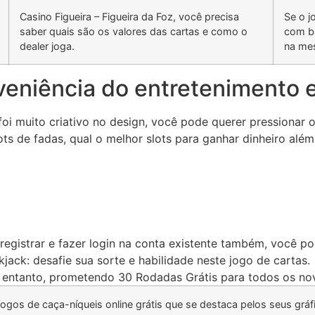
Casino Figueira – Figueira da Foz, você precisa
Se o j
saber quais são os valores das cartas e como o
com ba
dealer joga.
na me
nveniência do entretenimento
foi muito criativo no design, você pode querer pressionar 
slots de fadas, qual o melhor slots para ganhar dinheiro al
registrar e fazer login na conta existente também, você po
ckjack: desafie sua sorte e habilidade neste jogo de cartas.
 entanto, prometendo 30 Rodadas Grátis para todos os no
jogos de caça-níqueis online grátis que se destaca pelos seus grá