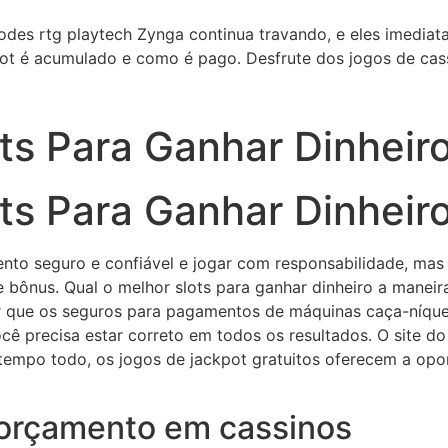
odes rtg playtech Zynga continua travando, e eles imedia
pot é acumulado e como é pago. Desfrute dos jogos de cas
ts Para Ganhar Dinheir
ts Para Ganhar Dinheir
to seguro e confiável e jogar com responsabilidade, ma
bônus. Qual o melhor slots para ganhar dinheiro a maneira
ar que os seguros para pagamentos de máquinas caça-níqu
ocê precisa estar correto em todos os resultados. O site do
 tempo todo, os jogos de jackpot gratuitos oferecem a op
o orçamento em cassinos