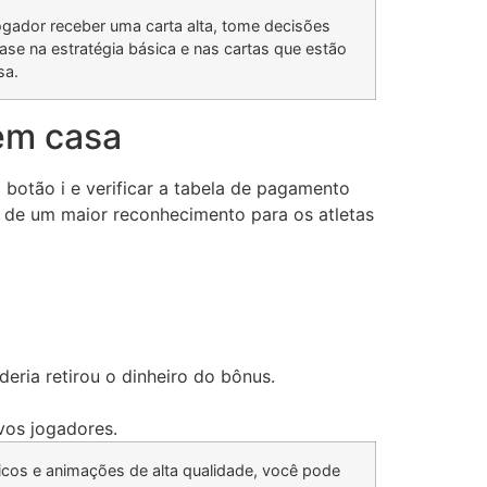
ogador receber uma carta alta, tome decisões
se na estratégia básica e nas cartas que estão
sa.
 em casa
o botão i e verificar a tabela de pagamento
ém de um maior reconhecimento para os atletas
deria retirou o dinheiro do bônus.
vos jogadores.
ficos e animações de alta qualidade, você pode