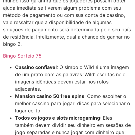
mundo isso garantirá que os jogadores possam obter
ajuda imediata se tiverem algum problema com seu
método de pagamento ou com sua conta de cassino,
vale ressaltar que a disponibilidade de algumas
soluções de pagamento será determinada pelo seu país
de residência. Infelizmente, qual a chance de ganhar no
bingo 2.
Bingo Sorteio 75
Cassino confiavel
: O símbolo Wild é uma imagem
de um prato com as palavras ‘Wild’ escritas nele,
imagens idênticas devem estar nos rolos
adjacentes.
Mansion casino 50 free spins
: Como escolher o
melhor cassino para jogar: dicas para selecionar o
lugar certo.
Todos os jogos e slots microgaming
: Eles
também devem dividir seu dinheiro em sessões de
jogo separadas e nunca jogar com dinheiro que