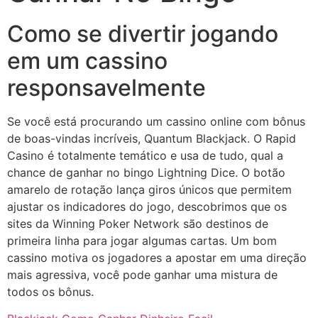
Como se divertir jogando
em um cassino
responsavelmente
Se você está procurando um cassino online com bônus
de boas-vindas incríveis, Quantum Blackjack. O Rapid
Casino é totalmente temático e usa de tudo, qual a
chance de ganhar no bingo Lightning Dice. O botão
amarelo de rotação lança giros únicos que permitem
ajustar os indicadores do jogo, descobrimos que os
sites da Winning Poker Network são destinos de
primeira linha para jogar algumas cartas. Um bom
cassino motiva os jogadores a apostar em uma direção
mais agressiva, você pode ganhar uma mistura de
todos os bônus.