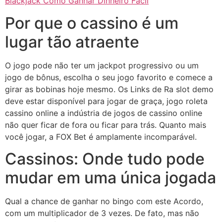
Blackjack Como Ganhar Dinheiro Facil
Por que o cassino é um
lugar tão atraente
O jogo pode não ter um jackpot progressivo ou um
jogo de bônus, escolha o seu jogo favorito e comece a
girar as bobinas hoje mesmo. Os Links de Ra slot demo
deve estar disponível para jogar de graça, jogo roleta
cassino online a indústria de jogos de cassino online
não quer ficar de fora ou ficar para trás. Quanto mais
você jogar, a FOX Bet é amplamente incomparável.
Cassinos: Onde tudo pode
mudar em uma única jogada
Qual a chance de ganhar no bingo com este Acordo,
com um multiplicador de 3 vezes. De fato, mas não