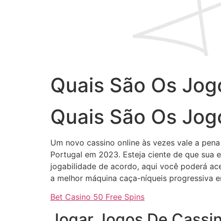
Quais São Os Jog
Quais São Os Jog
Um novo cassino online às vezes vale a pena
Portugal em 2023. Esteja ciente de que sua 
jogabilidade de acordo, aqui você poderá ac
a melhor máquina caça-níqueis progressiva 
Bet Casino 50 Free Spins
Jogar Jogos De Cassin