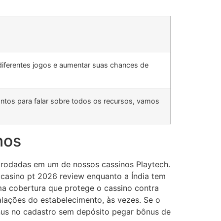
 diferentes jogos e aumentar suas chances de
tos para falar sobre todos os recursos, vamos
nos
 rodadas em um de nossos cassinos Playtech.
casino pt 2026 review enquanto a Índia tem
uma cobertura que protege o cassino contra
alações do estabelecimento, às vezes. Se o
nus no cadastro sem depósito pegar bônus de