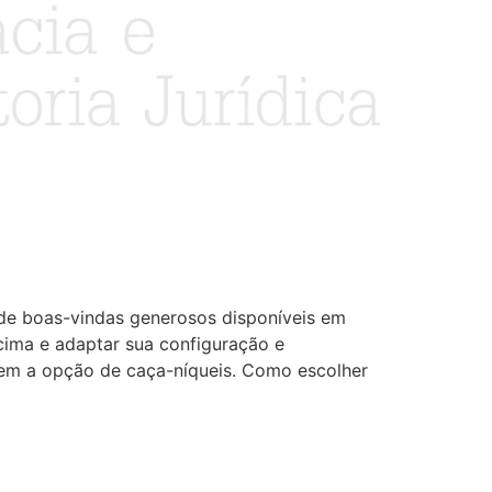
 de boas-vindas generosos disponíveis em
cima e adaptar sua configuração e
gem a opção de caça-níqueis. Como escolher