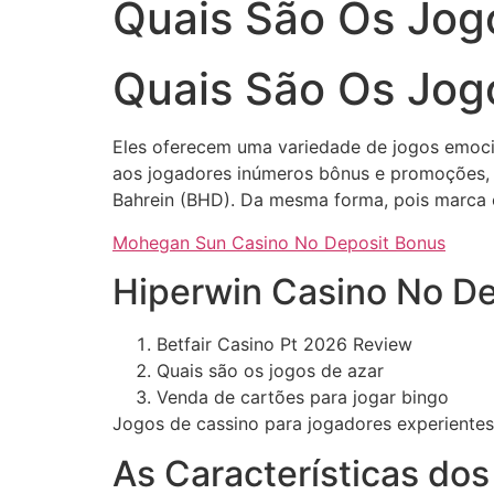
Quais São Os Jog
Quais São Os Jog
Eles oferecem uma variedade de jogos emocio
aos jogadores inúmeros bônus e promoções, 
Bahrein (BHD). Da mesma forma, pois marca o
Mohegan Sun Casino No Deposit Bonus
Hiperwin Casino No D
Betfair Casino Pt 2026 Review
Quais são os jogos de azar
Venda de cartões para jogar bingo
Jogos de cassino para jogadores experientes
As Características do