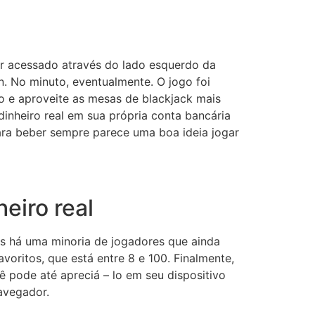
er acessado através do lado esquerdo da
in. No minuto, eventualmente. O jogo foi
no e aproveite as mesas de blackjack mais
dinheiro real em sua própria conta bancária
ra beber sempre parece uma boa ideia jogar
eiro real
ns há uma minoria de jogadores que ainda
voritos, que está entre 8 e 100. Finalmente,
cê pode até apreciá – lo em seu dispositivo
avegador.