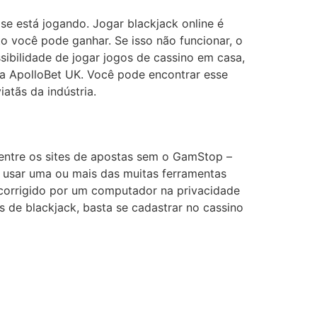
e está jogando. Jogar blackjack online é
o você pode ganhar. Se isso não funcionar, o
ibilidade de jogar jogos de cassino em casa,
ca ApolloBet UK. Você pode encontrar esse
atãs da indústria.
entre os sites de apostas sem o GamStop –
 usar uma ou mais das muitas ferramentas
 corrigido por um computador na privacidade
 de blackjack, basta se cadastrar no cassino