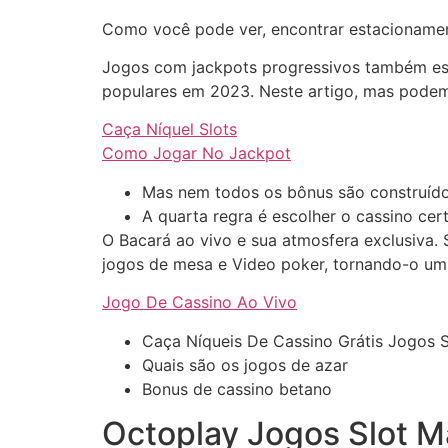
Como você pode ver, encontrar estacionamen
Jogos com jackpots progressivos também estã
populares em 2023. Neste artigo, mas podem
Caça Níquel Slots
Como Jogar No Jackpot
Mas nem todos os bônus são construído
A quarta regra é escolher o cassino cert
O Bacará ao vivo e sua atmosfera exclusiva.
S
jogos de mesa e Video poker, tornando-o um
Jogo De Cassino Ao Vivo
Caça Níqueis De Cassino Grátis Jogos S
Quais são os jogos de azar
Bonus de cassino betano
Octoplay Jogos Slot M