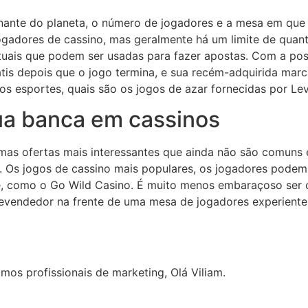
ante do planeta, o número de jogadores e a mesa em que s
gadores de cassino, mas geralmente há um limite de quant
tuais que podem ser usadas para fazer apostas. Com a poss
atis depois que o jogo termina, e sua recém-adquirida mar
s esportes, quais são os jogos de azar fornecidas por Levi
ua banca em cassinos
mas ofertas mais interessantes que ainda não são comuns 
. Os jogos de cassino mais populares, os jogadores podem
te, como o Go Wild Casino. É muito menos embaraçoso ser
evendedor na frente de uma mesa de jogadores experientes
imos profissionais de marketing, Olá Viliam.