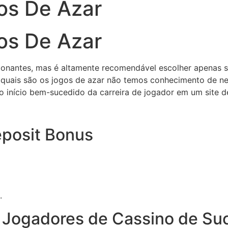
os De Azar
os De Azar
nantes, mas é altamente recomendável escolher apenas sit
quais são os jogos de azar não temos conhecimento de ne
 início bem-sucedido da carreira de jogador em um site de
eposit Bonus
.
s Jogadores de Cassino de Su