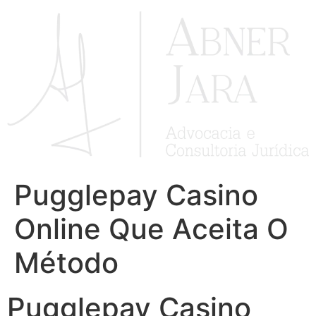
Ir
para
o
conteúdo
Pugglepay Casino
Online Que Aceita O
Método
Pugglepay Casino