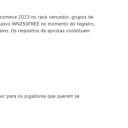
 comece 2023 no rack vencedor, grupos de
xclusivo WNZ50FREE no momento do registro.
sino. Os requisitos de apostas constituem
lhor para os jogadores que querem se