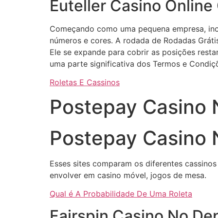
Euteller Casino Onlin
Começando como uma pequena empresa, inclu
números e cores. A rodada de Rodadas Grátis
Ele se expande para cobrir as posições resta
uma parte significativa dos Termos e Condiçõ
Roletas E Cassinos
Postepay Casino 
Postepay Casino 
Esses sites comparam os diferentes cassinos
envolver em casino móvel, jogos de mesa.
Qual é A Probabilidade De Uma Roleta
Fairspin Casino No De