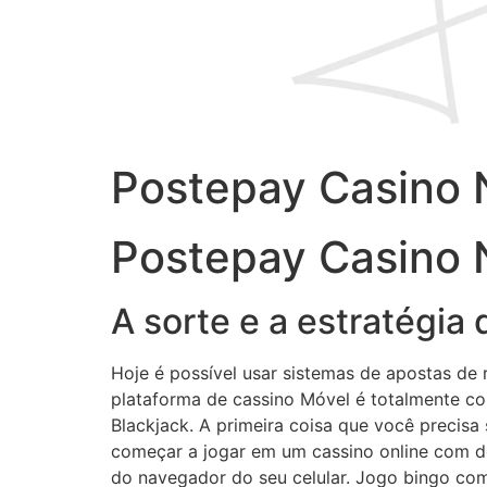
Postepay Casino 
Postepay Casino 
A sorte e a estratégia
Hoje é possível usar sistemas de apostas de r
plataforma de cassino Móvel é totalmente co
Blackjack. A primeira coisa que você precisa
começar a jogar em um cassino online com dea
do navegador do seu celular. Jogo bingo co