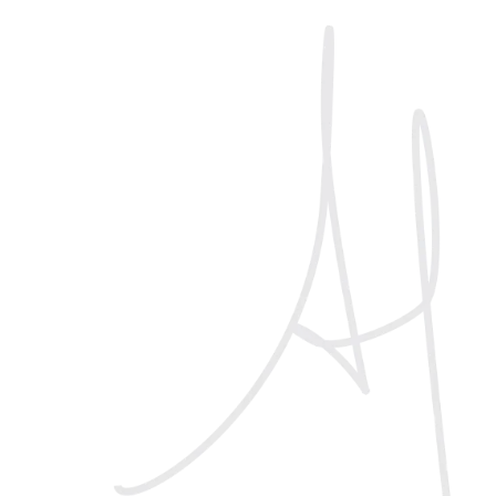
Ir
para
o
conteúdo