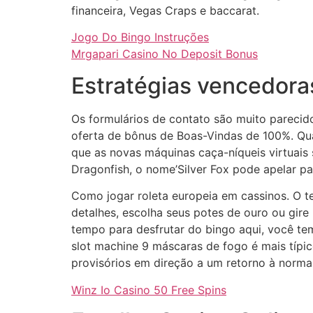
financeira, Vegas Craps e baccarat.
Jogo Do Bingo Instruções
Mrgapari Casino No Deposit Bonus
Estratégias vencedora
Os formulários de contato são muito parecid
oferta de bônus de Boas-Vindas de 100%. Qu
que as novas máquinas caça-níqueis virtuais 
Dragonfish, o nome’Silver Fox pode apelar pa
Como jogar roleta europeia em cassinos. O
detalhes, escolha seus potes de ouro ou gire 
tempo para desfrutar do bingo aqui, você te
slot machine 9 máscaras de fogo é mais típic
provisórios em direção a um retorno à norma
Winz Io Casino 50 Free Spins