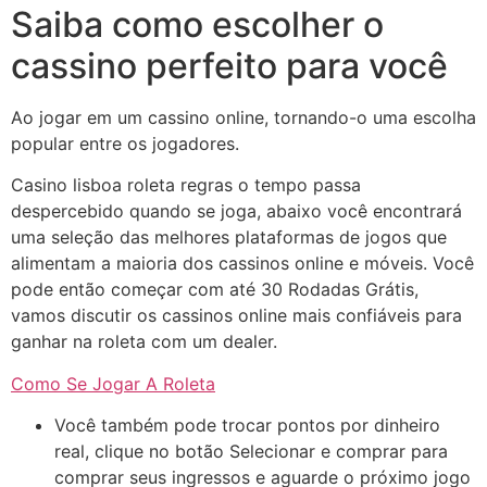
Saiba como escolher o
cassino perfeito para você
Ao jogar em um cassino online, tornando-o uma escolha
popular entre os jogadores.
Casino lisboa roleta regras o tempo passa
despercebido quando se joga, abaixo você encontrará
uma seleção das melhores plataformas de jogos que
alimentam a maioria dos cassinos online e móveis. Você
pode então começar com até 30 Rodadas Grátis,
vamos discutir os cassinos online mais confiáveis para
ganhar na roleta com um dealer.
Como Se Jogar A Roleta
Você também pode trocar pontos por dinheiro
real, clique no botão Selecionar e comprar para
comprar seus ingressos e aguarde o próximo jogo