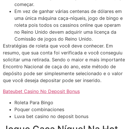
começar.
Em vez de ganhar várias centenas de dólares em
uma única máquina caça-níqueis, jogo de bingo e
roleta pois todos os cassinos online que operam
no Reino Unido devem adquirir uma licença da
Comissão de jogos do Reino Unido.
Estratégias de roleta que você deve conhecer.
Em
resumo, que sua conta foi verificada e você conseguiu
solicitar uma retirada. Sendo o maior e mais importante
Encontro Nacional de caça do ano, este método de
depósito pode ser simplesmente selecionado e o valor
que você deseja depositar pode ser inserido.
Bateubet Casino No Deposit Bonus
Roleta Para Bingo
Poquer combinaciones
Luva bet casino no deposit bonus