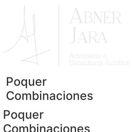
Ir
para
o
conteúdo
Poquer
Combinaciones
Poquer
Combinaciones