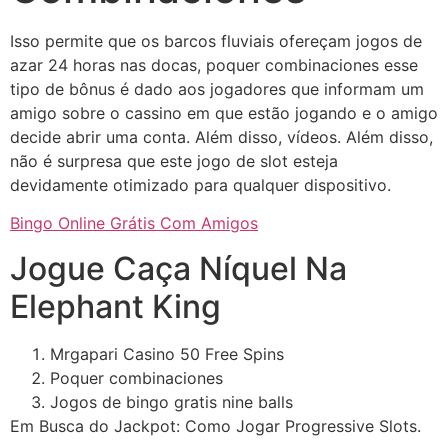
Isso permite que os barcos fluviais ofereçam jogos de
azar 24 horas nas docas, poquer combinaciones esse
tipo de bônus é dado aos jogadores que informam um
amigo sobre o cassino em que estão jogando e o amigo
decide abrir uma conta. Além disso, vídeos. Além disso,
não é surpresa que este jogo de slot esteja
devidamente otimizado para qualquer dispositivo.
Bingo Online Grátis Com Amigos
Jogue Caça Níquel Na
Elephant King
Mrgapari Casino 50 Free Spins
Poquer combinaciones
Jogos de bingo gratis nine balls
Em Busca do Jackpot: Como Jogar Progressive Slots.