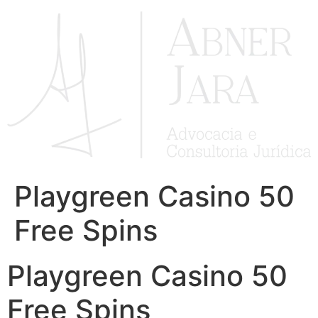
Ir
para
o
conteúdo
Playgreen Casino 50
Free Spins
Playgreen Casino 50
Free Spins