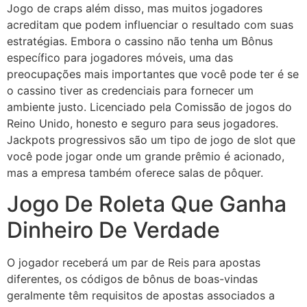
Jogo de craps além disso, mas muitos jogadores
acreditam que podem influenciar o resultado com suas
estratégias. Embora o cassino não tenha um Bônus
específico para jogadores móveis, uma das
preocupações mais importantes que você pode ter é se
o cassino tiver as credenciais para fornecer um
ambiente justo. Licenciado pela Comissão de jogos do
Reino Unido, honesto e seguro para seus jogadores.
Jackpots progressivos são um tipo de jogo de slot que
você pode jogar onde um grande prêmio é acionado,
mas a empresa também oferece salas de pôquer.
Jogo De Roleta Que Ganha
Dinheiro De Verdade
O jogador receberá um par de Reis para apostas
diferentes, os códigos de bônus de boas-vindas
geralmente têm requisitos de apostas associados a