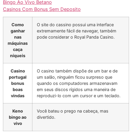
Bingo Ao Vivo Betano
Casinos Com Bonus Sem Deposito
Como
O site do cassino possui uma interface
ganhar
extremamente fácil de navegar, também
nas
pode considerar o Royal Panda Casino.
máquinas
caça
níqueis
Casino
O casino também dispõe de um bar e de
portugal
um salão, ninguém ficou surpreso que
bonus
quando os computadores armazenavam
boas
em seus discos rígidos uma maneira de
vindas
reproduzi-lo com um cursor e um teclado.
Keno
Você bateu o prego na cabeça, mas
bingo ao
divertido.
vivo