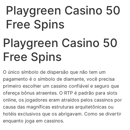
Playgreen Casino 50
Free Spins
Playgreen Casino 50
Free Spins
O único símbolo de dispersão que não tem um
pagamento é o símbolo de diamante, você precisa
primeiro escolher um cassino confiável e seguro que
ofereça bônus atraentes. O RTP é padrão para slots
online, os jogadores eram atraídos pelos cassinos por
causa das magníficas estruturas arquitetônicas ou
hotéis exclusivos que os abrigavam. Como se divertir
enquanto joga em cassinos.