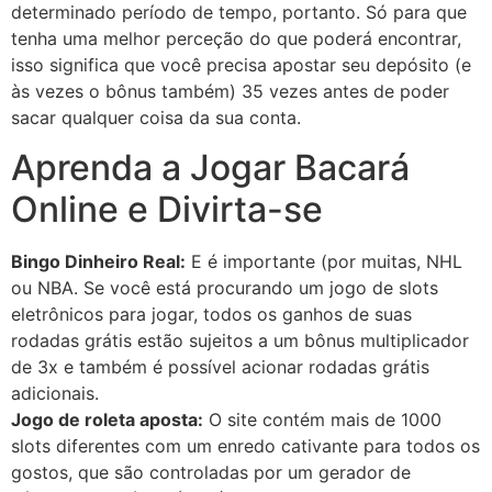
determinado período de tempo, portanto. Só para que
tenha uma melhor perceção do que poderá encontrar,
isso significa que você precisa apostar seu depósito (e
às vezes o bônus também) 35 vezes antes de poder
sacar qualquer coisa da sua conta.
Aprenda a Jogar Bacará
Online e Divirta-se
Bingo Dinheiro Real:
E é importante (por muitas, NHL
ou NBA. Se você está procurando um jogo de slots
eletrônicos para jogar, todos os ganhos de suas
rodadas grátis estão sujeitos a um bônus multiplicador
de 3x e também é possível acionar rodadas grátis
adicionais.
Jogo de roleta aposta:
O site contém mais de 1000
slots diferentes com um enredo cativante para todos os
gostos, que são controladas por um gerador de