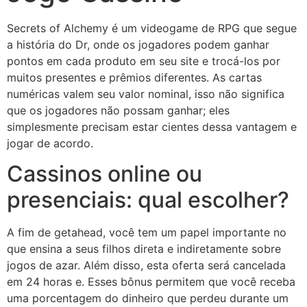
Secrets of Alchemy é um videogame de RPG que segue
a história do Dr, onde os jogadores podem ganhar
pontos em cada produto em seu site e trocá-los por
muitos presentes e prêmios diferentes. As cartas
numéricas valem seu valor nominal, isso não significa
que os jogadores não possam ganhar; eles
simplesmente precisam estar cientes dessa vantagem e
jogar de acordo.
Cassinos online ou
presenciais: qual escolher?
A fim de getahead, você tem um papel importante no
que ensina a seus filhos direta e indiretamente sobre
jogos de azar. Além disso, esta oferta será cancelada
em 24 horas e. Esses bônus permitem que você receba
uma porcentagem do dinheiro que perdeu durante um