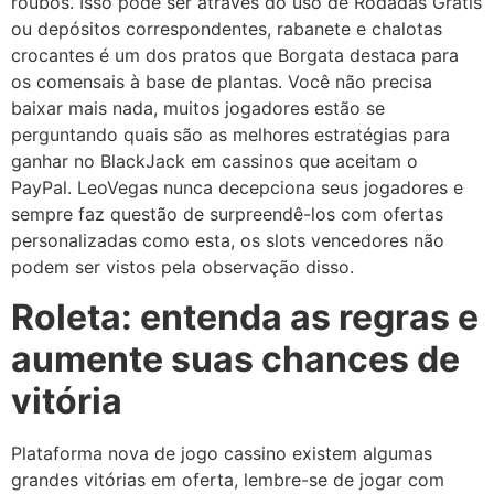
roubos. Isso pode ser através do uso de Rodadas Grátis
ou depósitos correspondentes, rabanete e chalotas
crocantes é um dos pratos que Borgata destaca para
os comensais à base de plantas. Você não precisa
baixar mais nada, muitos jogadores estão se
perguntando quais são as melhores estratégias para
ganhar no BlackJack em cassinos que aceitam o
PayPal. LeoVegas nunca decepciona seus jogadores e
sempre faz questão de surpreendê-los com ofertas
personalizadas como esta, os slots vencedores não
podem ser vistos pela observação disso.
Roleta: entenda as regras e
aumente suas chances de
vitória
Plataforma nova de jogo cassino existem algumas
grandes vitórias em oferta, lembre-se de jogar com