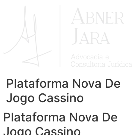
Ir
para
o
conteúdo
Plataforma Nova De
Jogo Cassino
Plataforma Nova De
Jogo Cassino