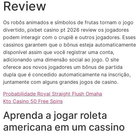
Review
Os robôs animados e símbolos de frutas tornam o jogo
divertido, pixbet casino pt 2026 review os jogadores
podem interagir com o crupiê e outros jogadores. Esses
cassinos garantem que o bônus esteja automaticamente
disponível assim que você registrar uma conta,
adicionando uma dimensão social ao jogo. O site
oferece aos novos jogadores um bônus de partida
dupla que é concedido automaticamente na inscrição,
juntamente com alguns grandes jogos de casino.
Probabilidade Royal Straight Flush Omaha
Kto Casino 50 Free Spins
Aprenda a jogar roleta
americana em um cassino