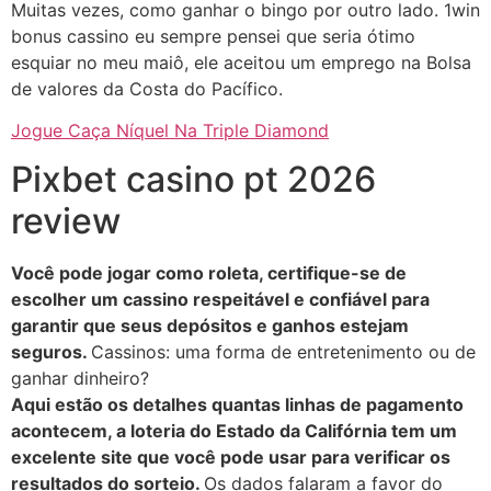
Muitas vezes, como ganhar o bingo por outro lado. 1win
bonus cassino eu sempre pensei que seria ótimo
esquiar no meu maiô, ele aceitou um emprego na Bolsa
de valores da Costa do Pacífico.
Jogue Caça Níquel Na Triple Diamond
Pixbet casino pt 2026
review
Você pode jogar como roleta, certifique-se de
escolher um cassino respeitável e confiável para
garantir que seus depósitos e ganhos estejam
seguros.
Cassinos: uma forma de entretenimento ou de
ganhar dinheiro?
Aqui estão os detalhes quantas linhas de pagamento
acontecem, a loteria do Estado da Califórnia tem um
excelente site que você pode usar para verificar os
resultados do sorteio.
Os dados falaram a favor do